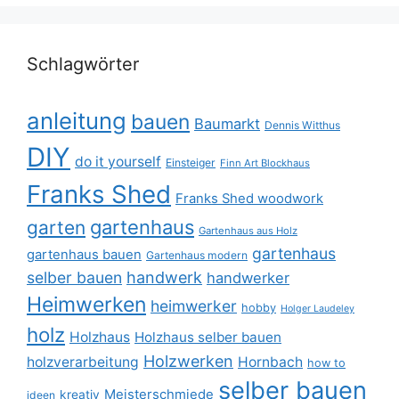
Schlagwörter
anleitung
bauen
Baumarkt
Dennis Witthus
DIY
do it yourself
Einsteiger
Finn Art Blockhaus
Franks Shed
Franks Shed woodwork
gartenhaus
garten
Gartenhaus aus Holz
gartenhaus
gartenhaus bauen
Gartenhaus modern
selber bauen
handwerk
handwerker
Heimwerken
heimwerker
hobby
Holger Laudeley
holz
Holzhaus
Holzhaus selber bauen
Holzwerken
holzverarbeitung
Hornbach
how to
selber bauen
Meisterschmiede
kreativ
ideen