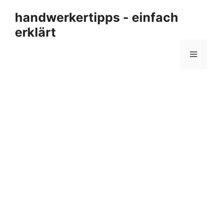
Zum
handwerkertipps - einfach
Inhalt
erklärt
springen
Menü