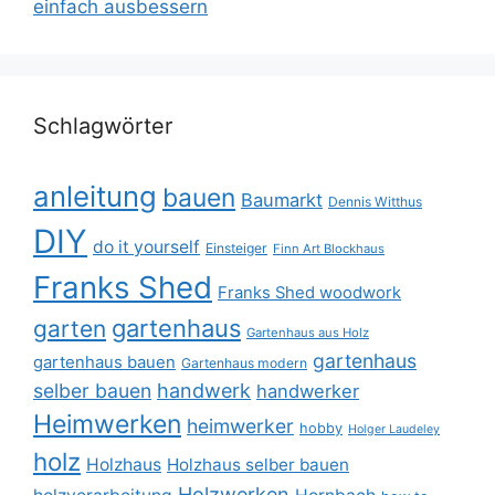
einfach ausbessern
Schlagwörter
anleitung
bauen
Baumarkt
Dennis Witthus
DIY
do it yourself
Einsteiger
Finn Art Blockhaus
Franks Shed
Franks Shed woodwork
gartenhaus
garten
Gartenhaus aus Holz
gartenhaus
gartenhaus bauen
Gartenhaus modern
selber bauen
handwerk
handwerker
Heimwerken
heimwerker
hobby
Holger Laudeley
holz
Holzhaus
Holzhaus selber bauen
Holzwerken