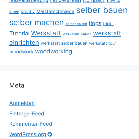
holzverarbeitung
Hornbach
how to
selber bauen
Meisterschmiede
kreativ
ideen
selber machen
tipps
tricks
selbst bauen
Werkstatt
werkstatt
Tutorial
werkstatt bauen
einrichten
werkstatt selber bauen
werkstatt tour
woodworking
woodwork
Meta
Anmelden
Eintrags-Feed
Kommentar-Feed
WordPress.org