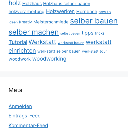
holz
Holzhaus
Holzhaus selber bauen
Holzwerken
holzverarbeitung
Hornbach
how to
selber bauen
Meisterschmiede
kreativ
ideen
selber machen
tipps
tricks
selbst bauen
Werkstatt
werkstatt
Tutorial
werkstatt bauen
einrichten
werkstatt selber bauen
werkstatt tour
woodworking
woodwork
Meta
Anmelden
Eintrags-Feed
Kommentar-Feed