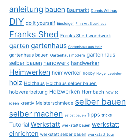
anleitung
bauen
Baumarkt
Dennis Witthus
DIY
do it yourself
Einsteiger
Finn Art Blockhaus
Franks Shed
Franks Shed woodwork
gartenhaus
garten
Gartenhaus aus Holz
gartenhaus
gartenhaus bauen
Gartenhaus modern
selber bauen
handwerk
handwerker
Heimwerken
heimwerker
hobby
Holger Laudeley
holz
Holzhaus
Holzhaus selber bauen
Holzwerken
holzverarbeitung
Hornbach
how to
selber bauen
Meisterschmiede
kreativ
ideen
selber machen
tipps
tricks
selbst bauen
Werkstatt
werkstatt
Tutorial
werkstatt bauen
einrichten
werkstatt selber bauen
werkstatt tour