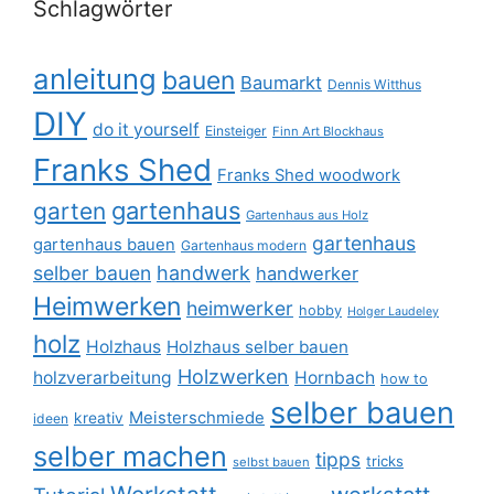
Schlagwörter
anleitung
bauen
Baumarkt
Dennis Witthus
DIY
do it yourself
Einsteiger
Finn Art Blockhaus
Franks Shed
Franks Shed woodwork
gartenhaus
garten
Gartenhaus aus Holz
gartenhaus
gartenhaus bauen
Gartenhaus modern
selber bauen
handwerk
handwerker
Heimwerken
heimwerker
hobby
Holger Laudeley
holz
Holzhaus
Holzhaus selber bauen
Holzwerken
holzverarbeitung
Hornbach
how to
selber bauen
Meisterschmiede
kreativ
ideen
selber machen
tipps
tricks
selbst bauen