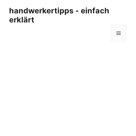
Zum
handwerkertipps - einfach
Inhalt
erklärt
springen
Menü