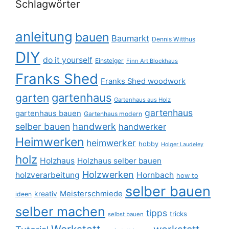
Schlagwörter
anleitung
bauen
Baumarkt
Dennis Witthus
DIY
do it yourself
Einsteiger
Finn Art Blockhaus
Franks Shed
Franks Shed woodwork
gartenhaus
garten
Gartenhaus aus Holz
gartenhaus
gartenhaus bauen
Gartenhaus modern
selber bauen
handwerk
handwerker
Heimwerken
heimwerker
hobby
Holger Laudeley
holz
Holzhaus
Holzhaus selber bauen
Holzwerken
holzverarbeitung
Hornbach
how to
selber bauen
Meisterschmiede
kreativ
ideen
selber machen
tipps
tricks
selbst bauen