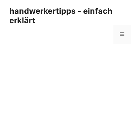
Zum
handwerkertipps - einfach
Inhalt
erklärt
springen
Menü