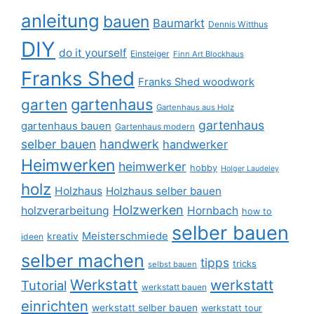
anleitung
bauen
Baumarkt
Dennis Witthus
DIY
do it yourself
Einsteiger
Finn Art Blockhaus
Franks Shed
Franks Shed woodwork
gartenhaus
garten
Gartenhaus aus Holz
gartenhaus
gartenhaus bauen
Gartenhaus modern
selber bauen
handwerk
handwerker
Heimwerken
heimwerker
hobby
Holger Laudeley
holz
Holzhaus
Holzhaus selber bauen
Holzwerken
holzverarbeitung
Hornbach
how to
selber bauen
Meisterschmiede
kreativ
ideen
selber machen
tipps
tricks
selbst bauen
Werkstatt
werkstatt
Tutorial
werkstatt bauen
einrichten
werkstatt selber bauen
werkstatt tour