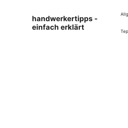
Zum
Inhalt
All
handwerkertipps -
springen
einfach erklärt
Tep