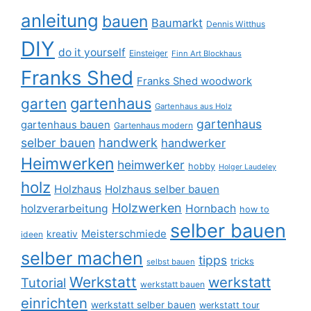
anleitung
bauen
Baumarkt
Dennis Witthus
DIY
do it yourself
Einsteiger
Finn Art Blockhaus
Franks Shed
Franks Shed woodwork
gartenhaus
garten
Gartenhaus aus Holz
gartenhaus
gartenhaus bauen
Gartenhaus modern
selber bauen
handwerk
handwerker
Heimwerken
heimwerker
hobby
Holger Laudeley
holz
Holzhaus
Holzhaus selber bauen
Holzwerken
holzverarbeitung
Hornbach
how to
selber bauen
Meisterschmiede
kreativ
ideen
selber machen
tipps
tricks
selbst bauen
Werkstatt
werkstatt
Tutorial
werkstatt bauen
einrichten
werkstatt selber bauen
werkstatt tour