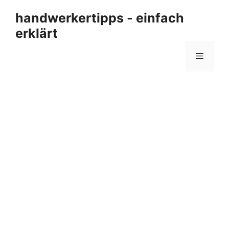
Zum
handwerkertipps - einfach
Inhalt
erklärt
springen
Menü