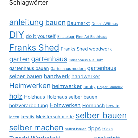
Schlagwörter
anleitung
bauen
Baumarkt
Dennis Witthus
DIY
do it yourself
Einsteiger
Finn Art Blockhaus
Franks Shed
Franks Shed woodwork
gartenhaus
garten
Gartenhaus aus Holz
gartenhaus
gartenhaus bauen
Gartenhaus modern
selber bauen
handwerk
handwerker
Heimwerken
heimwerker
hobby
Holger Laudeley
holz
Holzhaus
Holzhaus selber bauen
Holzwerken
holzverarbeitung
Hornbach
how to
selber bauen
Meisterschmiede
kreativ
ideen
selber machen
tipps
tricks
selbst bauen