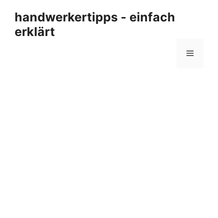
Zum
handwerkertipps - einfach
Inhalt
erklärt
springen
Menü