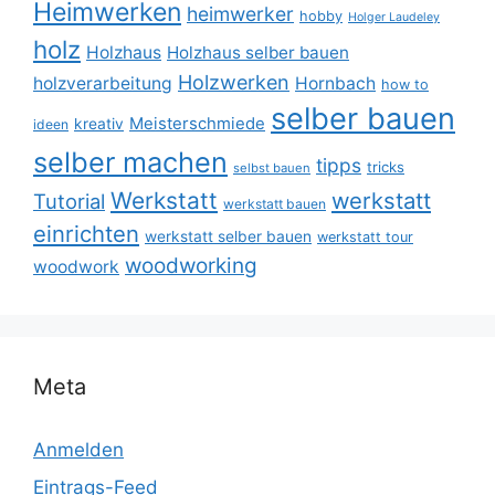
Heimwerken
heimwerker
hobby
Holger Laudeley
holz
Holzhaus
Holzhaus selber bauen
Holzwerken
holzverarbeitung
Hornbach
how to
selber bauen
Meisterschmiede
kreativ
ideen
selber machen
tipps
tricks
selbst bauen
Werkstatt
werkstatt
Tutorial
werkstatt bauen
einrichten
werkstatt selber bauen
werkstatt tour
woodworking
woodwork
Meta
Anmelden
Eintrags-Feed