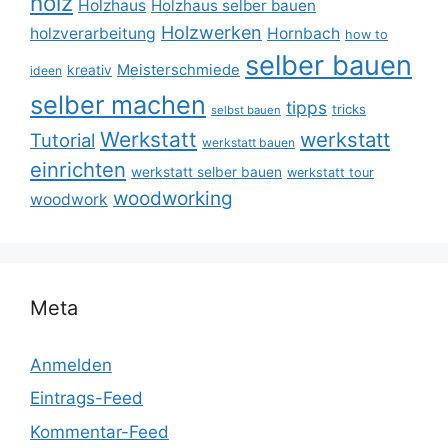
holz
Holzhaus
Holzhaus selber bauen
Holzwerken
holzverarbeitung
Hornbach
how to
selber bauen
Meisterschmiede
kreativ
ideen
selber machen
tipps
tricks
selbst bauen
Werkstatt
werkstatt
Tutorial
werkstatt bauen
einrichten
werkstatt selber bauen
werkstatt tour
woodworking
woodwork
Meta
Anmelden
Eintrags-Feed
Kommentar-Feed