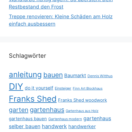
Restbestand den Frost
Treppe renovieren: Kleine Schäden am Holz
einfach ausbessern
Schlagwörter
anleitung
bauen
Baumarkt
Dennis Witthus
DIY
do it yourself
Einsteiger
Finn Art Blockhaus
Franks Shed
Franks Shed woodwork
gartenhaus
garten
Gartenhaus aus Holz
gartenhaus
gartenhaus bauen
Gartenhaus modern
selber bauen
handwerk
handwerker