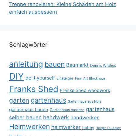
Treppe renovieren: Kleine Schäden am Holz
einfach ausbessern
Schlagwörter
anleitung
bauen
Baumarkt
Dennis Witthus
DIY
do it yourself
Einsteiger
Finn Art Blockhaus
Franks Shed
Franks Shed woodwork
gartenhaus
garten
Gartenhaus aus Holz
gartenhaus
gartenhaus bauen
Gartenhaus modern
selber bauen
handwerk
handwerker
Heimwerken
heimwerker
hobby
Holger Laudeley