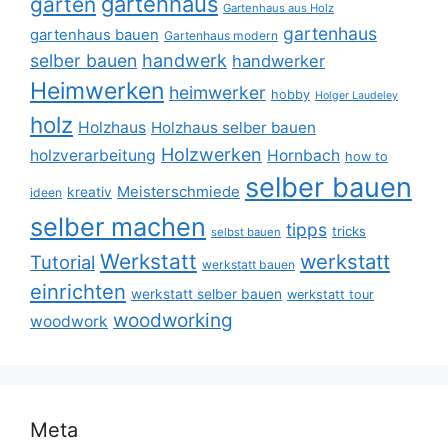
gartenhaus
garten
Gartenhaus aus Holz
gartenhaus
gartenhaus bauen
Gartenhaus modern
selber bauen
handwerk
handwerker
Heimwerken
heimwerker
hobby
Holger Laudeley
holz
Holzhaus
Holzhaus selber bauen
Holzwerken
holzverarbeitung
Hornbach
how to
selber bauen
Meisterschmiede
kreativ
ideen
selber machen
tipps
tricks
selbst bauen
Werkstatt
werkstatt
Tutorial
werkstatt bauen
einrichten
werkstatt selber bauen
werkstatt tour
woodworking
woodwork
Meta