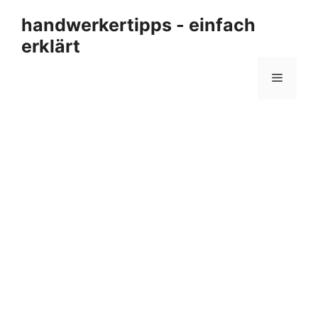
Zum
handwerkertipps - einfach
Inhalt
erklärt
springen
Menü