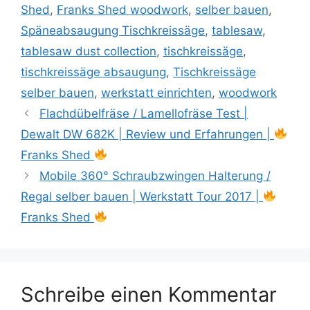
Shed
,
Franks Shed woodwork
,
selber bauen
,
Späneabsaugung Tischkreissäge
,
tablesaw
,
tablesaw dust collection
,
tischkreissäge
,
tischkreissäge absaugung
,
Tischkreissäge
selber bauen
,
werkstatt einrichten
,
woodwork
Flachdübelfräse / Lamellofräse Test |
Dewalt DW 682K | Review und Erfahrungen |
Franks Shed
Mobile 360° Schraubzwingen Halterung /
Regal selber bauen | Werkstatt Tour 2017 |
Franks Shed
Schreibe einen Kommentar