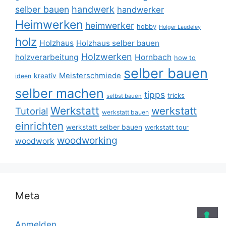
selber bauen
handwerk
handwerker
Heimwerken
heimwerker
hobby
Holger Laudeley
holz
Holzhaus
Holzhaus selber bauen
Holzwerken
holzverarbeitung
Hornbach
how to
selber bauen
Meisterschmiede
kreativ
ideen
selber machen
tipps
tricks
selbst bauen
Werkstatt
werkstatt
Tutorial
werkstatt bauen
einrichten
werkstatt selber bauen
werkstatt tour
woodworking
woodwork
Meta
Anmelden