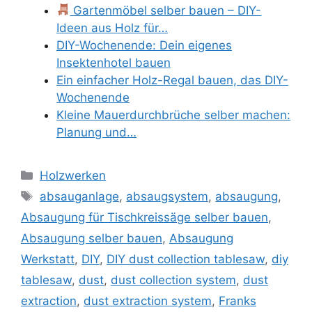
Gartenmöbel selber bauen – DIY-
Ideen aus Holz für…
DIY-Wochenende: Dein eigenes
Insektenhotel bauen
Ein einfacher Holz-Regal bauen, das DIY-
Wochenende
Kleine Mauerdurchbrüche selber machen:
Planung und…
Kategorien
Holzwerken
Schlagwörter
absauganlage
,
absaugsystem
,
absaugung
,
Absaugung für Tischkreissäge selber bauen
,
Absaugung selber bauen
,
Absaugung
Werkstatt
,
DIY
,
DIY dust collection tablesaw
,
diy
tablesaw
,
dust
,
dust collection system
,
dust
extraction
,
dust extraction system
,
Franks