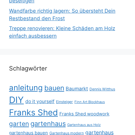
beseitigen
Wandfarbe richtig lagern: So übersteht Dein
Restbestand den Frost
Treppe renovieren: Kleine Schäden am Holz
einfach ausbessern
Schlagwörter
anleitung
bauen
Baumarkt
Dennis Witthus
DIY
do it yourself
Einsteiger
Finn Art Blockhaus
Franks Shed
Franks Shed woodwork
gartenhaus
garten
Gartenhaus aus Holz
gartenhaus
gartenhaus bauen
Gartenhaus modern