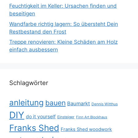
Feuchtigkeit im Keller: Ursachen finden und
beseitigen
Wandfarbe richtig lagern: So übersteht Dein
Restbestand den Frost
Treppe renovieren: Kleine Schäden am Holz
einfach ausbessern
Schlagwörter
anleitung
bauen
Baumarkt
Dennis Witthus
DIY
do it yourself
Einsteiger
Finn Art Blockhaus
Franks Shed
Franks Shed woodwork