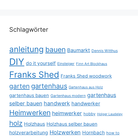
Schlagwörter
anleitung
bauen
Baumarkt
Dennis Witthus
DIY
do it yourself
Einsteiger
Finn Art Blockhaus
Franks Shed
Franks Shed woodwork
gartenhaus
garten
Gartenhaus aus Holz
gartenhaus
gartenhaus bauen
Gartenhaus modern
selber bauen
handwerk
handwerker
Heimwerken
heimwerker
hobby
Holger Laudeley
holz
Holzhaus
Holzhaus selber bauen
Holzwerken
holzverarbeitung
Hornbach
how to