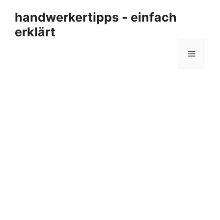
Zum
handwerkertipps - einfach
Inhalt
erklärt
springen
Menü