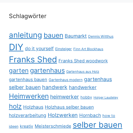
Schlagwörter
anleitung
bauen
Baumarkt
Dennis Witthus
DIY
do it yourself
Einsteiger
Finn Art Blockhaus
Franks Shed
Franks Shed woodwork
gartenhaus
garten
Gartenhaus aus Holz
gartenhaus
gartenhaus bauen
Gartenhaus modern
selber bauen
handwerk
handwerker
Heimwerken
heimwerker
hobby
Holger Laudeley
holz
Holzhaus
Holzhaus selber bauen
Holzwerken
holzverarbeitung
Hornbach
how to
selber bauen
Meisterschmiede
kreativ
ideen