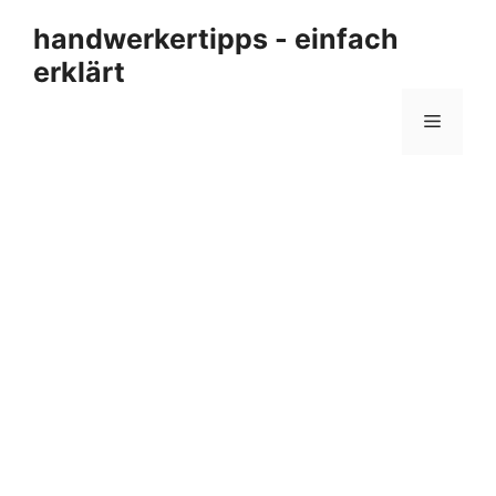
Zum
handwerkertipps - einfach
Inhalt
erklärt
springen
Menü