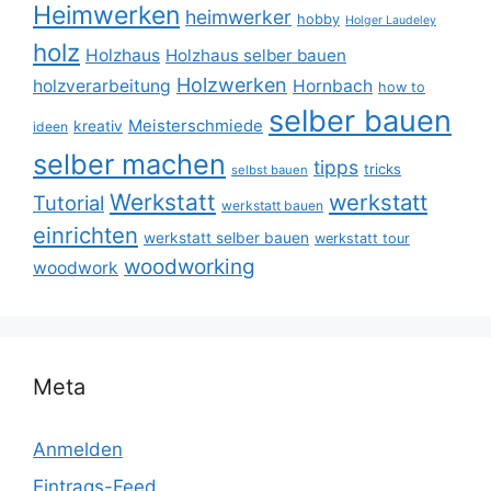
Heimwerken
heimwerker
hobby
Holger Laudeley
holz
Holzhaus
Holzhaus selber bauen
Holzwerken
holzverarbeitung
Hornbach
how to
selber bauen
Meisterschmiede
kreativ
ideen
selber machen
tipps
tricks
selbst bauen
Werkstatt
werkstatt
Tutorial
werkstatt bauen
einrichten
werkstatt selber bauen
werkstatt tour
woodworking
woodwork
Meta
Anmelden
Eintrags-Feed