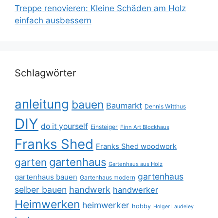
Treppe renovieren: Kleine Schäden am Holz
einfach ausbessern
Schlagwörter
anleitung
bauen
Baumarkt
Dennis Witthus
DIY
do it yourself
Einsteiger
Finn Art Blockhaus
Franks Shed
Franks Shed woodwork
gartenhaus
garten
Gartenhaus aus Holz
gartenhaus
gartenhaus bauen
Gartenhaus modern
selber bauen
handwerk
handwerker
Heimwerken
heimwerker
hobby
Holger Laudeley