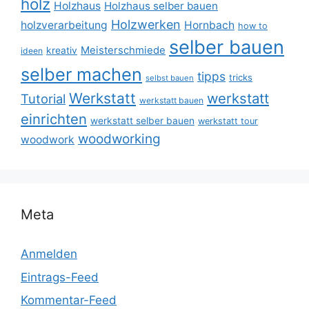
holz
Holzhaus
Holzhaus selber bauen
Holzwerken
holzverarbeitung
Hornbach
how to
selber bauen
Meisterschmiede
kreativ
ideen
selber machen
tipps
tricks
selbst bauen
Werkstatt
werkstatt
Tutorial
werkstatt bauen
einrichten
werkstatt selber bauen
werkstatt tour
woodworking
woodwork
Meta
Anmelden
Eintrags-Feed
Kommentar-Feed