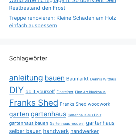
Wandfarbe richtig lagern: So übersteht Dein
Restbestand den Frost
Treppe renovieren: Kleine Schäden am Holz
einfach ausbessern
Schlagwörter
anleitung
bauen
Baumarkt
Dennis Witthus
DIY
do it yourself
Einsteiger
Finn Art Blockhaus
Franks Shed
Franks Shed woodwork
gartenhaus
garten
Gartenhaus aus Holz
gartenhaus
gartenhaus bauen
Gartenhaus modern
selber bauen
handwerk
handwerker