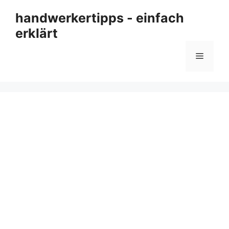
Zum
handwerkertipps - einfach
Inhalt
erklärt
springen
Menü