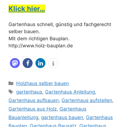
Klick hier…
Gartenhaus schnell, günstig und fachgerecht
selber bauen.
Mit dem richtigen Bauplan.
http://www.holz-bauplan.de
Kategorien
Holzhaus selber bauen
Schlagwörter
gartenhaus
,
Gartenhaus Anleitung
,
Gartenhaus aufbauen
,
Gartenhaus aufstellen
,
Gartenhaus aus Holz
,
Gartenhaus
Bauanleitung
,
gartenhaus bauen
,
Gartenhaus
Bauplan
,
Gartenhaus Bausatz
,
Gartenhaus