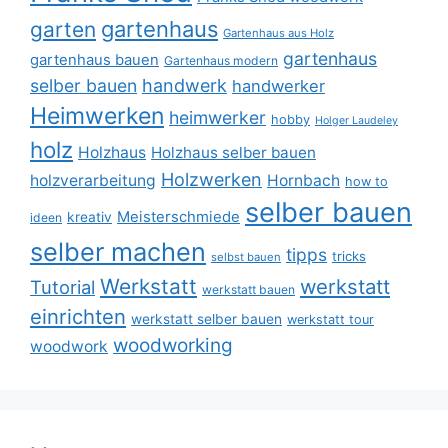
gartenhaus
garten
Gartenhaus aus Holz
gartenhaus
gartenhaus bauen
Gartenhaus modern
selber bauen
handwerk
handwerker
Heimwerken
heimwerker
hobby
Holger Laudeley
holz
Holzhaus
Holzhaus selber bauen
Holzwerken
holzverarbeitung
Hornbach
how to
selber bauen
Meisterschmiede
kreativ
ideen
selber machen
tipps
tricks
selbst bauen
Werkstatt
werkstatt
Tutorial
werkstatt bauen
einrichten
werkstatt selber bauen
werkstatt tour
woodworking
woodwork