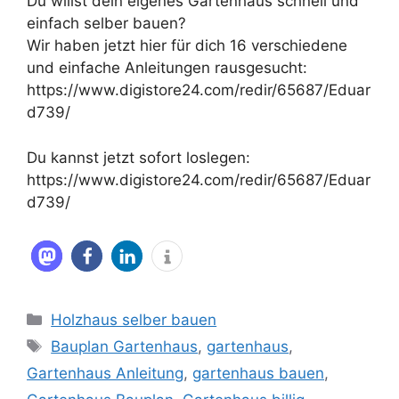
Du willst dein eigenes Gartenhaus schnell und
einfach selber bauen?
Wir haben jetzt hier für dich 16 verschiedene
und einfache Anleitungen rausgesucht:
https://www.digistore24.com/redir/65687/Eduar
d739/
Du kannst jetzt sofort loslegen:
https://www.digistore24.com/redir/65687/Eduar
d739/
Kategorien
Holzhaus selber bauen
Schlagwörter
Bauplan Gartenhaus
,
gartenhaus
,
Gartenhaus Anleitung
,
gartenhaus bauen
,