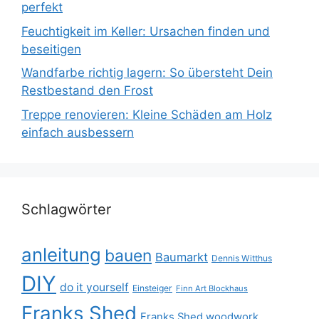
perfekt
Feuchtigkeit im Keller: Ursachen finden und
beseitigen
Wandfarbe richtig lagern: So übersteht Dein
Restbestand den Frost
Treppe renovieren: Kleine Schäden am Holz
einfach ausbessern
Schlagwörter
anleitung
bauen
Baumarkt
Dennis Witthus
DIY
do it yourself
Einsteiger
Finn Art Blockhaus
Franks Shed
Franks Shed woodwork