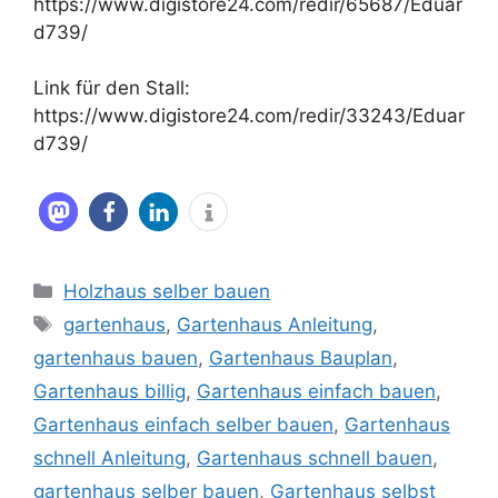
https://www.digistore24.com/redir/65687/Eduar
d739/
Link für den Stall:
https://www.digistore24.com/redir/33243/Eduar
d739/
Kategorien
Holzhaus selber bauen
Schlagwörter
gartenhaus
,
Gartenhaus Anleitung
,
gartenhaus bauen
,
Gartenhaus Bauplan
,
Gartenhaus billig
,
Gartenhaus einfach bauen
,
Gartenhaus einfach selber bauen
,
Gartenhaus
schnell Anleitung
,
Gartenhaus schnell bauen
,
gartenhaus selber bauen
,
Gartenhaus selbst