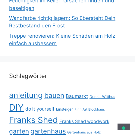
Feuchtigkeit im Keller: Ursachen finden und
beseitigen
Wandfarbe richtig lagern: So übersteht Dein
Restbestand den Frost
Treppe renovieren: Kleine Schäden am Holz
einfach ausbessern
Schlagwörter
anleitung
bauen
Baumarkt
Dennis Witthus
DIY
do it yourself
Einsteiger
Finn Art Blockhaus
Franks Shed
Franks Shed woodwork
gartenhaus
garten
Gartenhaus aus Holz