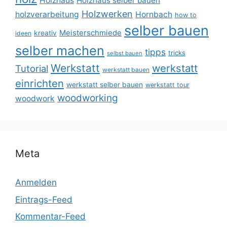
Holzhaus
Holzhaus selber bauen
Holzwerken
holzverarbeitung
Hornbach
how to
selber bauen
Meisterschmiede
kreativ
ideen
selber machen
tipps
tricks
selbst bauen
Werkstatt
werkstatt
Tutorial
werkstatt bauen
einrichten
werkstatt selber bauen
werkstatt tour
woodworking
woodwork
Meta
Anmelden
Eintrags-Feed
Kommentar-Feed