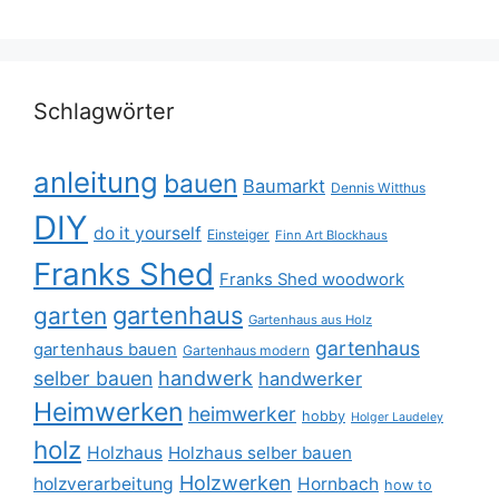
Schlagwörter
anleitung
bauen
Baumarkt
Dennis Witthus
DIY
do it yourself
Einsteiger
Finn Art Blockhaus
Franks Shed
Franks Shed woodwork
gartenhaus
garten
Gartenhaus aus Holz
gartenhaus
gartenhaus bauen
Gartenhaus modern
selber bauen
handwerk
handwerker
Heimwerken
heimwerker
hobby
Holger Laudeley
holz
Holzhaus
Holzhaus selber bauen
Holzwerken
holzverarbeitung
Hornbach
how to