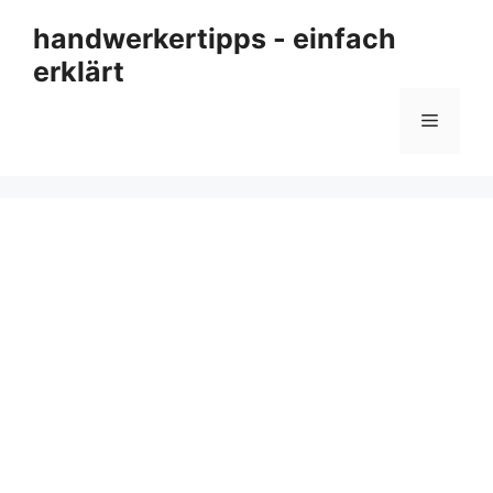
Zum
handwerkertipps - einfach
Inhalt
erklärt
springen
Menü