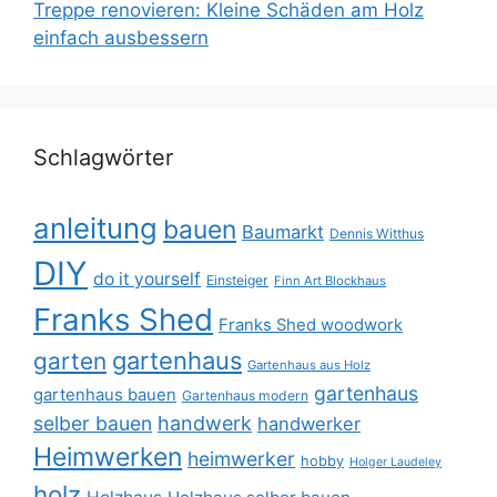
Treppe renovieren: Kleine Schäden am Holz
einfach ausbessern
Schlagwörter
anleitung
bauen
Baumarkt
Dennis Witthus
DIY
do it yourself
Einsteiger
Finn Art Blockhaus
Franks Shed
Franks Shed woodwork
gartenhaus
garten
Gartenhaus aus Holz
gartenhaus
gartenhaus bauen
Gartenhaus modern
selber bauen
handwerk
handwerker
Heimwerken
heimwerker
hobby
Holger Laudeley
holz