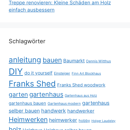
Treppe renovieren: Kleine Schäden am Holz
einfach ausbessern
Schlagwörter
anleitung
bauen
Baumarkt
Dennis Witthus
DIY
do it yourself
Einsteiger
Finn Art Blockhaus
Franks Shed
Franks Shed woodwork
gartenhaus
garten
Gartenhaus aus Holz
gartenhaus
gartenhaus bauen
Gartenhaus modern
selber bauen
handwerk
handwerker
Heimwerken
heimwerker
hobby
Holger Laudeley
holz