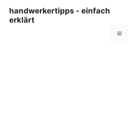
Zum
handwerkertipps - einfach
Inhalt
erklärt
springen
Menü