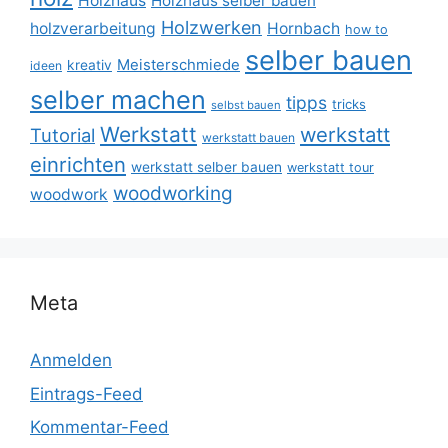
Holzhaus
Holzhaus selber bauen
Holzwerken
holzverarbeitung
Hornbach
how to
selber bauen
Meisterschmiede
kreativ
ideen
selber machen
tipps
tricks
selbst bauen
Werkstatt
werkstatt
Tutorial
werkstatt bauen
einrichten
werkstatt selber bauen
werkstatt tour
woodworking
woodwork
Meta
Anmelden
Eintrags-Feed
Kommentar-Feed