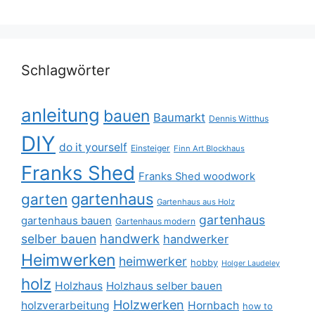
Schlagwörter
anleitung
bauen
Baumarkt
Dennis Witthus
DIY
do it yourself
Einsteiger
Finn Art Blockhaus
Franks Shed
Franks Shed woodwork
gartenhaus
garten
Gartenhaus aus Holz
gartenhaus
gartenhaus bauen
Gartenhaus modern
selber bauen
handwerk
handwerker
Heimwerken
heimwerker
hobby
Holger Laudeley
holz
Holzhaus
Holzhaus selber bauen
Holzwerken
holzverarbeitung
Hornbach
how to