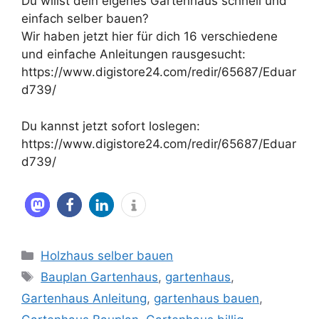
Du willst dein eigenes Gartenhaus schnell und
einfach selber bauen?
Wir haben jetzt hier für dich 16 verschiedene
und einfache Anleitungen rausgesucht:
https://www.digistore24.com/redir/65687/Eduar
d739/
Du kannst jetzt sofort loslegen:
https://www.digistore24.com/redir/65687/Eduar
d739/
Kategorien
Holzhaus selber bauen
Schlagwörter
Bauplan Gartenhaus
,
gartenhaus
,
Gartenhaus Anleitung
,
gartenhaus bauen
,