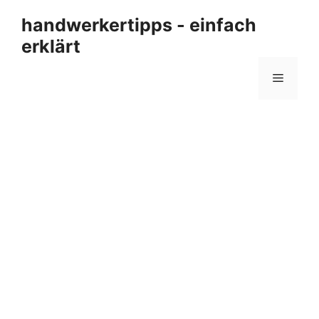
Zum
handwerkertipps - einfach
Inhalt
erklärt
springen
Menü