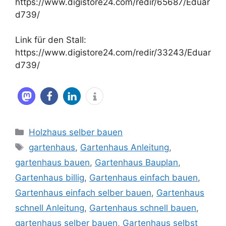
https://www.digistore24.com/redir/65687/Eduar
d739/
Link für den Stall:
https://www.digistore24.com/redir/33243/Eduar
d739/
Kategorien
Holzhaus selber bauen
Schlagwörter
gartenhaus
,
Gartenhaus Anleitung
,
gartenhaus bauen
,
Gartenhaus Bauplan
,
Gartenhaus billig
,
Gartenhaus einfach bauen
,
Gartenhaus einfach selber bauen
,
Gartenhaus
schnell Anleitung
,
Gartenhaus schnell bauen
,
gartenhaus selber bauen
,
Gartenhaus selbst