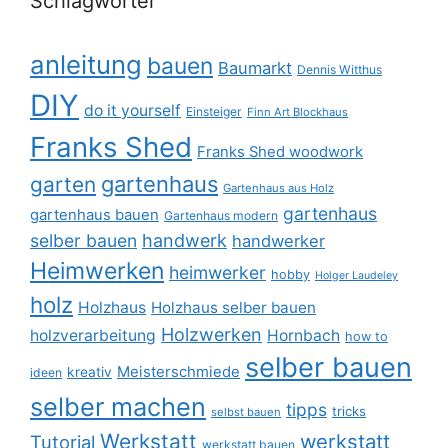
Schlagwörter
anleitung
bauen
Baumarkt
Dennis Witthus
DIY
do it yourself
Einsteiger
Finn Art Blockhaus
Franks Shed
Franks Shed woodwork
gartenhaus
garten
Gartenhaus aus Holz
gartenhaus
gartenhaus bauen
Gartenhaus modern
selber bauen
handwerk
handwerker
Heimwerken
heimwerker
hobby
Holger Laudeley
holz
Holzhaus
Holzhaus selber bauen
Holzwerken
holzverarbeitung
Hornbach
how to
selber bauen
Meisterschmiede
kreativ
ideen
selber machen
tipps
tricks
selbst bauen
Werkstatt
werkstatt
Tutorial
werkstatt bauen