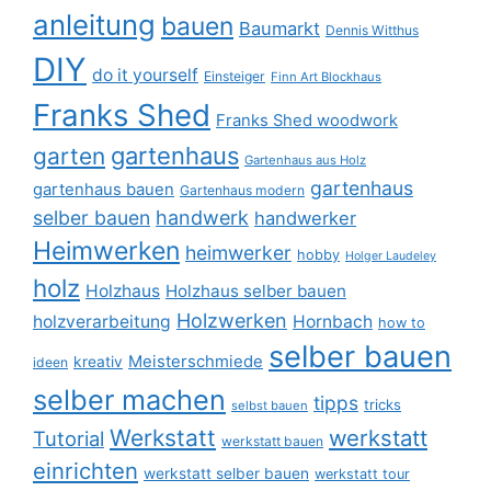
anleitung
bauen
Baumarkt
Dennis Witthus
DIY
do it yourself
Einsteiger
Finn Art Blockhaus
Franks Shed
Franks Shed woodwork
gartenhaus
garten
Gartenhaus aus Holz
gartenhaus
gartenhaus bauen
Gartenhaus modern
selber bauen
handwerk
handwerker
Heimwerken
heimwerker
hobby
Holger Laudeley
holz
Holzhaus
Holzhaus selber bauen
Holzwerken
holzverarbeitung
Hornbach
how to
selber bauen
Meisterschmiede
kreativ
ideen
selber machen
tipps
tricks
selbst bauen
Werkstatt
werkstatt
Tutorial
werkstatt bauen
einrichten
werkstatt selber bauen
werkstatt tour