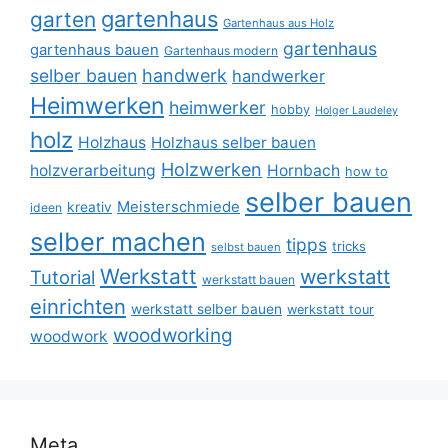
gartenhaus
garten
Gartenhaus aus Holz
gartenhaus
gartenhaus bauen
Gartenhaus modern
selber bauen
handwerk
handwerker
Heimwerken
heimwerker
hobby
Holger Laudeley
holz
Holzhaus
Holzhaus selber bauen
Holzwerken
holzverarbeitung
Hornbach
how to
selber bauen
Meisterschmiede
kreativ
ideen
selber machen
tipps
tricks
selbst bauen
Werkstatt
werkstatt
Tutorial
werkstatt bauen
einrichten
werkstatt selber bauen
werkstatt tour
woodworking
woodwork
Meta