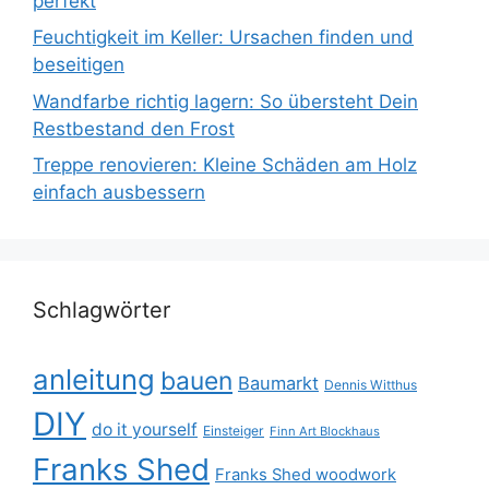
perfekt
Feuchtigkeit im Keller: Ursachen finden und
beseitigen
Wandfarbe richtig lagern: So übersteht Dein
Restbestand den Frost
Treppe renovieren: Kleine Schäden am Holz
einfach ausbessern
Schlagwörter
anleitung
bauen
Baumarkt
Dennis Witthus
DIY
do it yourself
Einsteiger
Finn Art Blockhaus
Franks Shed
Franks Shed woodwork