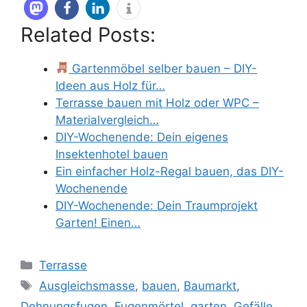
Related Posts:
Gartenmöbel selber bauen – DIY-
Ideen aus Holz für…
Terrasse bauen mit Holz oder WPC –
Materialvergleich…
DIY-Wochenende: Dein eigenes
Insektenhotel bauen
Ein einfacher Holz-Regal bauen, das DIY-
Wochenende
DIY-Wochenende: Dein Traumprojekt
Garten! Einen…
Kategorien
Terrasse
Schlagwörter
Ausgleichsmasse
,
bauen
,
Baumarkt
,
Dehnungsfugen
,
Fugenmörtel
,
garten
,
Gefälle