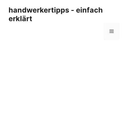
Zum
handwerkertipps - einfach
Inhalt
erklärt
springen
Menü