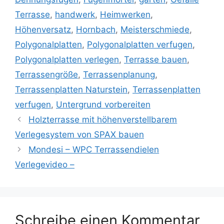
Terrasse
,
handwerk
,
Heimwerken
,
Höhenversatz
,
Hornbach
,
Meisterschmiede
,
Polygonalplatten
,
Polygonalplatten verfugen
,
Polygonalplatten verlegen
,
Terrasse bauen
,
Terrassengröße
,
Terrassenplanung
,
Terrassenplatten Naturstein
,
Terrassenplatten
verfugen
,
Untergrund vorbereiten
Holzterrasse mit höhenverstellbarem
Verlegesystem von SPAX bauen
Mondesi – WPC Terrassendielen
Verlegevideo –
Schreibe einen Kommentar