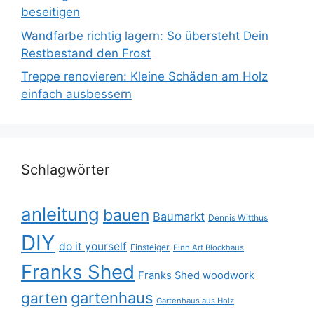
beseitigen
Wandfarbe richtig lagern: So übersteht Dein
Restbestand den Frost
Treppe renovieren: Kleine Schäden am Holz
einfach ausbessern
Schlagwörter
anleitung
bauen
Baumarkt
Dennis Witthus
DIY
do it yourself
Einsteiger
Finn Art Blockhaus
Franks Shed
Franks Shed woodwork
gartenhaus
garten
Gartenhaus aus Holz