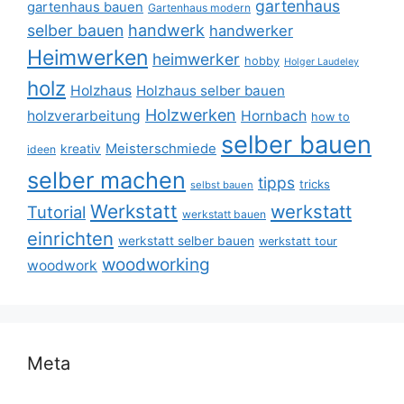
gartenhaus
gartenhaus bauen
Gartenhaus modern
selber bauen
handwerk
handwerker
Heimwerken
heimwerker
hobby
Holger Laudeley
holz
Holzhaus
Holzhaus selber bauen
Holzwerken
holzverarbeitung
Hornbach
how to
selber bauen
Meisterschmiede
kreativ
ideen
selber machen
tipps
tricks
selbst bauen
Werkstatt
werkstatt
Tutorial
werkstatt bauen
einrichten
werkstatt selber bauen
werkstatt tour
woodworking
woodwork
Meta