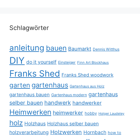
Schlagwörter
anleitung
bauen
Baumarkt
Dennis Witthus
DIY
do it yourself
Einsteiger
Finn Art Blockhaus
Franks Shed
Franks Shed woodwork
gartenhaus
garten
Gartenhaus aus Holz
gartenhaus
gartenhaus bauen
Gartenhaus modern
selber bauen
handwerk
handwerker
Heimwerken
heimwerker
hobby
Holger Laudeley
holz
Holzhaus
Holzhaus selber bauen
Holzwerken
holzverarbeitung
Hornbach
how to