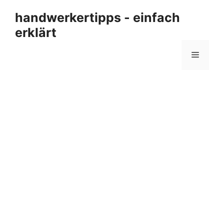
Zum
handwerkertipps - einfach
Inhalt
erklärt
springen
Menü