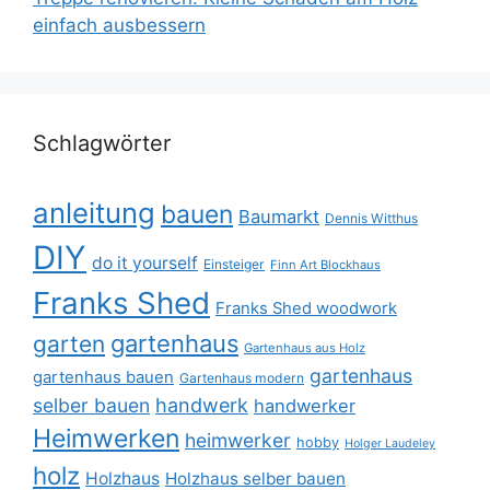
einfach ausbessern
Schlagwörter
anleitung
bauen
Baumarkt
Dennis Witthus
DIY
do it yourself
Einsteiger
Finn Art Blockhaus
Franks Shed
Franks Shed woodwork
gartenhaus
garten
Gartenhaus aus Holz
gartenhaus
gartenhaus bauen
Gartenhaus modern
selber bauen
handwerk
handwerker
Heimwerken
heimwerker
hobby
Holger Laudeley
holz
Holzhaus
Holzhaus selber bauen