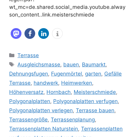
wt_mc=de.shared.social_media.youtube.alway
son_content..link.meisterschmiede
Kategorien
Terrasse
Schlagwörter
Ausgleichsmasse
,
bauen
,
Baumarkt
,
Dehnungsfugen
,
Fugenmörtel
,
garten
,
Gefälle
Terrasse
,
handwerk
,
Heimwerken
,
Höhenversatz
,
Hornbach
,
Meisterschmiede
,
Polygonalplatten
,
Polygonalplatten verfugen
,
Polygonalplatten verlegen
,
Terrasse bauen
,
Terrassengröße
,
Terrassenplanung
,
Terrassenplatten Naturstein
,
Terrassenplatten