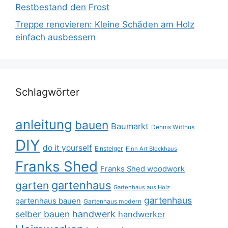
Restbestand den Frost
Treppe renovieren: Kleine Schäden am Holz
einfach ausbessern
Schlagwörter
anleitung
bauen
Baumarkt
Dennis Witthus
DIY
do it yourself
Einsteiger
Finn Art Blockhaus
Franks Shed
Franks Shed woodwork
gartenhaus
garten
Gartenhaus aus Holz
gartenhaus
gartenhaus bauen
Gartenhaus modern
selber bauen
handwerk
handwerker