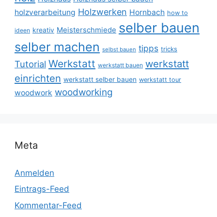
Holzwerken
holzverarbeitung
Hornbach
how to
selber bauen
Meisterschmiede
kreativ
ideen
selber machen
tipps
tricks
selbst bauen
Werkstatt
werkstatt
Tutorial
werkstatt bauen
einrichten
werkstatt selber bauen
werkstatt tour
woodworking
woodwork
Meta
Anmelden
Eintrags-Feed
Kommentar-Feed