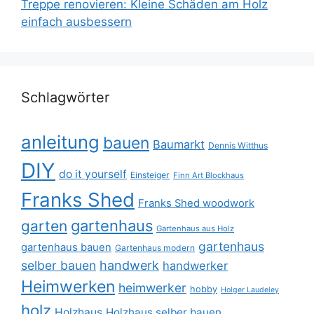
Treppe renovieren: Kleine Schäden am Holz
einfach ausbessern
Schlagwörter
anleitung
bauen
Baumarkt
Dennis Witthus
DIY
do it yourself
Einsteiger
Finn Art Blockhaus
Franks Shed
Franks Shed woodwork
gartenhaus
garten
Gartenhaus aus Holz
gartenhaus
gartenhaus bauen
Gartenhaus modern
selber bauen
handwerk
handwerker
Heimwerken
heimwerker
hobby
Holger Laudeley
holz
Holzhaus
Holzhaus selber bauen