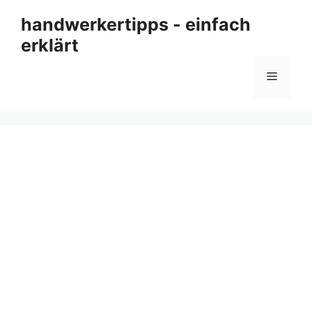
Zum
handwerkertipps - einfach
Inhalt
erklärt
springen
Menü