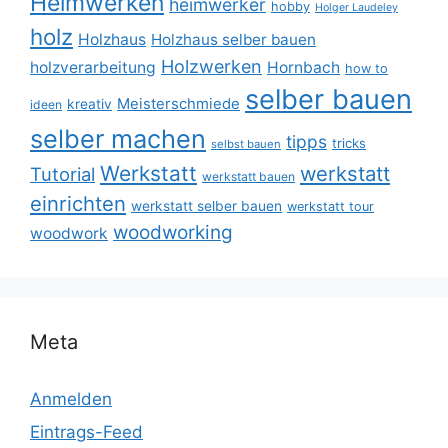
Heimwerken
heimwerker
hobby
Holger Laudeley
holz
Holzhaus
Holzhaus selber bauen
Holzwerken
holzverarbeitung
Hornbach
how to
selber bauen
Meisterschmiede
kreativ
ideen
selber machen
tipps
tricks
selbst bauen
Werkstatt
werkstatt
Tutorial
werkstatt bauen
einrichten
werkstatt selber bauen
werkstatt tour
woodworking
woodwork
Meta
Anmelden
Eintrags-Feed