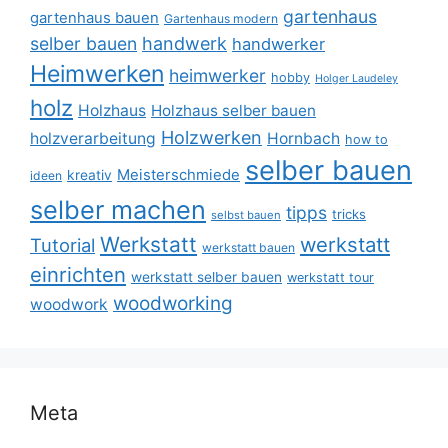
gartenhaus
gartenhaus bauen
Gartenhaus modern
selber bauen
handwerk
handwerker
Heimwerken
heimwerker
hobby
Holger Laudeley
holz
Holzhaus
Holzhaus selber bauen
Holzwerken
holzverarbeitung
Hornbach
how to
selber bauen
Meisterschmiede
kreativ
ideen
selber machen
tipps
tricks
selbst bauen
Werkstatt
werkstatt
Tutorial
werkstatt bauen
einrichten
werkstatt selber bauen
werkstatt tour
woodworking
woodwork
Meta