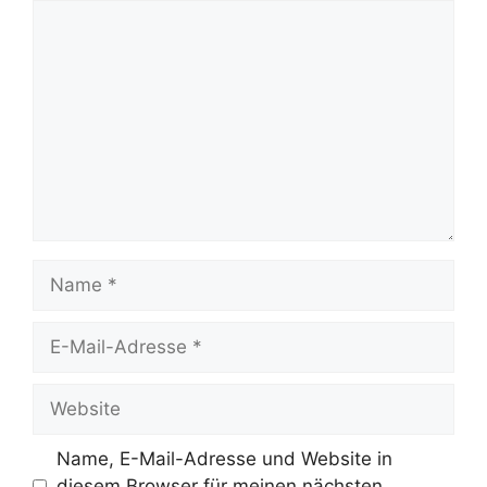
Kommentar
Name
E-
Mail-
Adresse
Website
Name, E-Mail-Adresse und Website in
diesem Browser für meinen nächsten