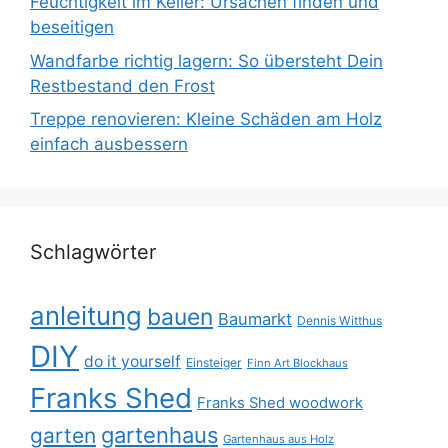
Feuchtigkeit im Keller: Ursachen finden und
beseitigen
Wandfarbe richtig lagern: So übersteht Dein
Restbestand den Frost
Treppe renovieren: Kleine Schäden am Holz
einfach ausbessern
Schlagwörter
anleitung
bauen
Baumarkt
Dennis Witthus
DIY
do it yourself
Einsteiger
Finn Art Blockhaus
Franks Shed
Franks Shed woodwork
gartenhaus
garten
Gartenhaus aus Holz