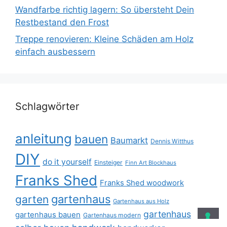
Wandfarbe richtig lagern: So übersteht Dein
Restbestand den Frost
Treppe renovieren: Kleine Schäden am Holz
einfach ausbessern
Schlagwörter
anleitung
bauen
Baumarkt
Dennis Witthus
DIY
do it yourself
Einsteiger
Finn Art Blockhaus
Franks Shed
Franks Shed woodwork
gartenhaus
garten
Gartenhaus aus Holz
gartenhaus
gartenhaus bauen
Gartenhaus modern