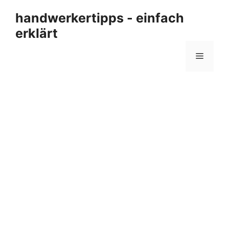
Zum
handwerkertipps - einfach
Inhalt
erklärt
springen
Menü