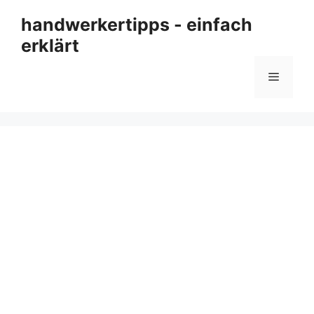
Zum
handwerkertipps - einfach
Inhalt
erklärt
springen
Menü