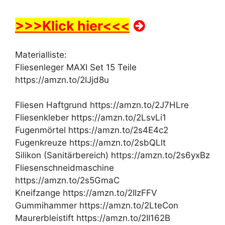
>>>Klick hier<<<
Materialliste:
Fliesenleger MAXI Set 15 Teile
https://amzn.to/2IJjd8u
Fliesen Haftgrund https://amzn.to/2J7HLre
Fliesenkleber https://amzn.to/2LsvLi1
Fugenmörtel https://amzn.to/2s4E4c2
Fugenkreuze https://amzn.to/2sbQLlt
Silikon (Sanitärbereich) https://amzn.to/2s6yxBz
Fliesenschneidmaschine
https://amzn.to/2s5GmaC
Kneifzange https://amzn.to/2IIzFFV
Gummihammer https://amzn.to/2LteCon
Maurerbleistift https://amzn.to/2II162B