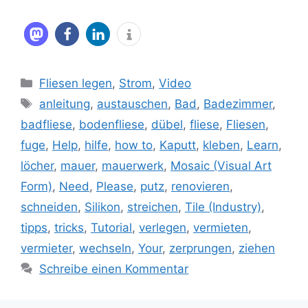
Kategorien
Fliesen legen
,
Strom
,
Video
Schlagwörter
anleitung
,
austauschen
,
Bad
,
Badezimmer
,
badfliese
,
bodenfliese
,
dübel
,
fliese
,
Fliesen
,
fuge
,
Help
,
hilfe
,
how to
,
Kaputt
,
kleben
,
Learn
,
löcher
,
mauer
,
mauerwerk
,
Mosaic (Visual Art
Form)
,
Need
,
Please
,
putz
,
renovieren
,
schneiden
,
Silikon
,
streichen
,
Tile (Industry)
,
tipps
,
tricks
,
Tutorial
,
verlegen
,
vermieten
,
vermieter
,
wechseln
,
Your
,
zerprungen
,
ziehen
Schreibe einen Kommentar