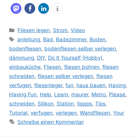
Kategorien
Fliesen legen
,
Strom
,
Video
Schlagwörter
anleitung
,
Bad
,
Badezimmer
,
Boden
,
bodenfliesen
,
bodenfliesen selber verlegen
,
dämmung
,
DIY
,
Do It Yourself (Hobby)
,
einbauküche
,
Fliesen
,
fliesen bohren
,
fliesen
schneiden
,
fliesen selber verlegen
,
fliesen
verfugen
,
fliesenleger
,
fun
,
haus bauen
,
Having
,
Having Fun
,
Help
,
Learn
,
maurer
,
Metro
,
Please
,
schneiden
,
Silikon
,
Station
,
tippps
,
Tips
,
Tutorial
,
verfugen
,
verlegen
,
Wandfliesen
,
Your
Schreibe einen Kommentar