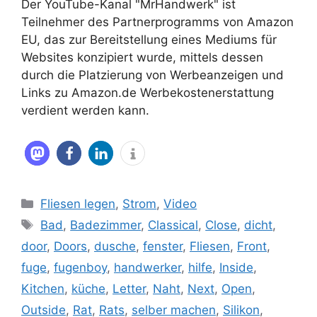
Der YouTube-Kanal "MrHandwerk" ist
Teilnehmer des Partnerprogramms von Amazon
EU, das zur Bereitstellung eines Mediums für
Websites konzipiert wurde, mittels dessen
durch die Platzierung von Werbeanzeigen und
Links zu Amazon.de Werbekostenerstattung
verdient werden kann.
Kategorien
Fliesen legen
,
Strom
,
Video
Schlagwörter
Bad
,
Badezimmer
,
Classical
,
Close
,
dicht
,
door
,
Doors
,
dusche
,
fenster
,
Fliesen
,
Front
,
fuge
,
fugenboy
,
handwerker
,
hilfe
,
Inside
,
Kitchen
,
küche
,
Letter
,
Naht
,
Next
,
Open
,
Outside
,
Rat
,
Rats
,
selber machen
,
Silikon
,