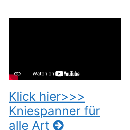
Klick hier>>>
Kniespanner für
alle Art