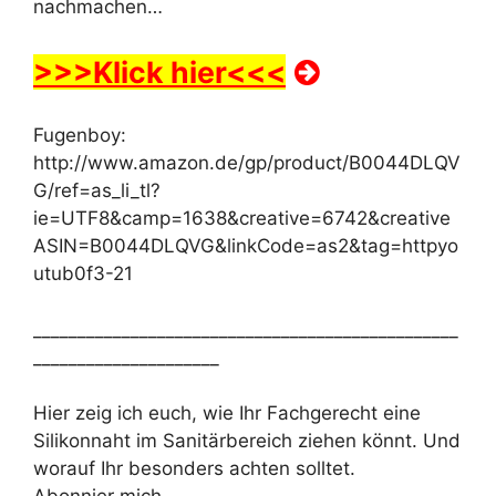
nachmachen…
>>>Klick hier<<<
Fugenboy:
http://www.amazon.de/gp/product/B0044DLQV
G/ref=as_li_tl?
ie=UTF8&camp=1638&creative=6742&creative
ASIN=B0044DLQVG&linkCode=as2&tag=httpyo
utub0f3-21
________________________________________________
_____________________
Hier zeig ich euch, wie Ihr Fachgerecht eine
Silikonnaht im Sanitärbereich ziehen könnt. Und
worauf Ihr besonders achten solltet.