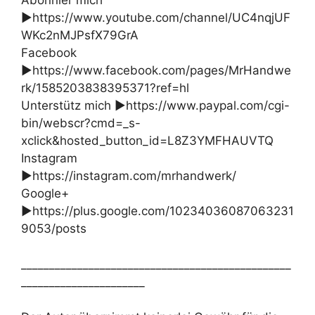
Abonnier mich
►https://www.youtube.com/channel/UC4nqjUF
WKc2nMJPsfX79GrA
Facebook
►https://www.facebook.com/pages/MrHandwe
rk/1585203838395371?ref=hl
Unterstütz mich ►https://www.paypal.com/cgi-
bin/webscr?cmd=_s-
xclick&hosted_button_id=L8Z3YMFHAUVTQ
Instagram
►https://instagram.com/mrhandwerk/
Google+
►https://plus.google.com/10234036087063231
9053/posts
________________________________________________
______________________