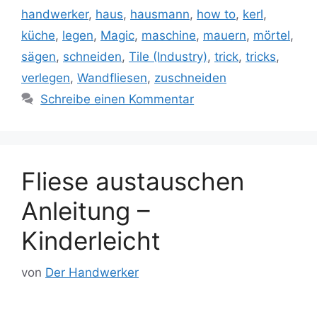
handwerker
,
haus
,
hausmann
,
how to
,
kerl
,
küche
,
legen
,
Magic
,
maschine
,
mauern
,
mörtel
,
sägen
,
schneiden
,
Tile (Industry)
,
trick
,
tricks
,
verlegen
,
Wandfliesen
,
zuschneiden
Schreibe einen Kommentar
Fliese austauschen
Anleitung –
Kinderleicht
von
Der Handwerker