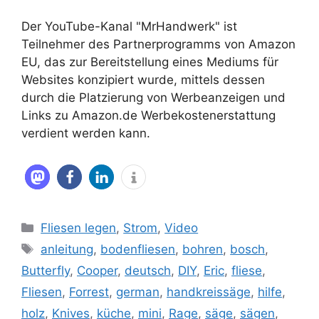
Der YouTube-Kanal "MrHandwerk" ist
Teilnehmer des Partnerprogramms von Amazon
EU, das zur Bereitstellung eines Mediums für
Websites konzipiert wurde, mittels dessen
durch die Platzierung von Werbeanzeigen und
Links zu Amazon.de Werbekostenerstattung
verdient werden kann.
Kategorien
Fliesen legen
,
Strom
,
Video
Schlagwörter
anleitung
,
bodenfliesen
,
bohren
,
bosch
,
Butterfly
,
Cooper
,
deutsch
,
DIY
,
Eric
,
fliese
,
Fliesen
,
Forrest
,
german
,
handkreissäge
,
hilfe
,
holz
,
Knives
,
küche
,
mini
,
Rage
,
säge
,
sägen
,