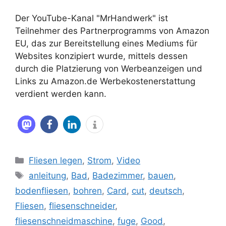
Der YouTube-Kanal "MrHandwerk" ist
Teilnehmer des Partnerprogramms von Amazon
EU, das zur Bereitstellung eines Mediums für
Websites konzipiert wurde, mittels dessen
durch die Platzierung von Werbeanzeigen und
Links zu Amazon.de Werbekostenerstattung
verdient werden kann.
Kategorien
Fliesen legen
,
Strom
,
Video
Schlagwörter
anleitung
,
Bad
,
Badezimmer
,
bauen
,
bodenfliesen
,
bohren
,
Card
,
cut
,
deutsch
,
Fliesen
,
fliesenschneider
,
fliesenschneidmaschine
,
fuge
,
Good
,