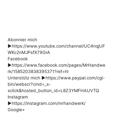
Abonnier mich
►https://www.youtube.com/channel/UC4nqjUF
WKc2nMJPsfX79GrA
Facebook
►https://www.facebook.com/pages/MrHandwe
rk/1585203838395371?ref=hl
Unterstütz mich ►https://www.paypal.com/cgi-
bin/webscr?cmd=_s-
xclick&hosted_button_id=L8Z3YMFHAUVTQ
Instagram
►https://instagram.com/mrhandwerk/
Google+