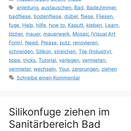
Schlagwörter
anleitung
,
austauschen
,
Bad
,
Badezimmer
,
badfliese
,
bodenfliese
,
dübel
,
fliese
,
Fliesen
,
fuge
,
Help
,
hilfe
,
how to
,
Kaputt
,
kleben
,
Learn
,
löcher
,
mauer
,
mauerwerk
,
Mosaic (Visual Art
Form)
,
Need
,
Please
,
putz
,
renovieren
,
schneiden
,
Silikon
,
streichen
,
Tile (Industry)
,
tipps
,
tricks
,
Tutorial
,
verlegen
,
vermieten
,
vermieter
,
wechseln
,
Your
,
zerprungen
,
ziehen
Schreibe einen Kommentar
Silikonfuge ziehen im
Sanitärbereich Bad