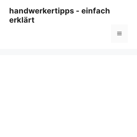
Zum
handwerkertipps - einfach
Inhalt
erklärt
springen
Menü