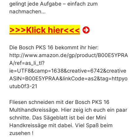
gelingt jede Aufgabe – einfach zum
nachmachen…
>>>Klick hier<<<
Die Bosch PKS 16 bekommt ihr hier:
http://www.amazon.de/gp/product/B00E5YPRA
A/ref=as_li_tl?
ie=UTF8&camp=1638&creative=6742&creative
ASIN=B00E5YPRAA&linkCode=as2&tag=httpyo
utub0f3-21
Fliesen schneiden mit der Bosch PKS 16
Multihandkreissäge. Hier zeig ich euch ein paar
schnitte. Das Sägeblatt ist bei der Mini
Handkreissäge mit dabei. Viel Spaß beim
zusehen !