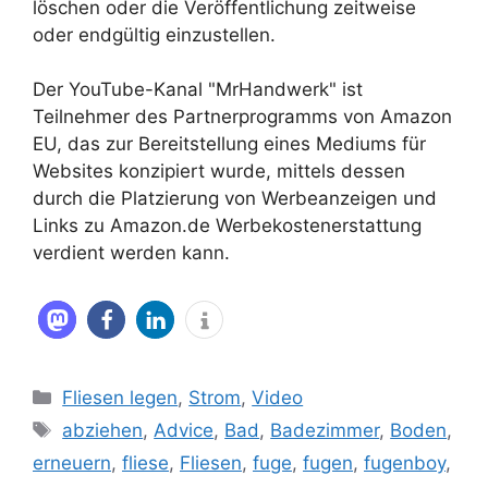
löschen oder die Veröffentlichung zeitweise
oder endgültig einzustellen.
Der YouTube-Kanal "MrHandwerk" ist
Teilnehmer des Partnerprogramms von Amazon
EU, das zur Bereitstellung eines Mediums für
Websites konzipiert wurde, mittels dessen
durch die Platzierung von Werbeanzeigen und
Links zu Amazon.de Werbekostenerstattung
verdient werden kann.
Kategorien
Fliesen legen
,
Strom
,
Video
Schlagwörter
abziehen
,
Advice
,
Bad
,
Badezimmer
,
Boden
,
erneuern
,
fliese
,
Fliesen
,
fuge
,
fugen
,
fugenboy
,