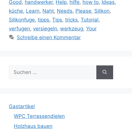
Good
,
handwerker
,
Help
,
hilfe
,
how to
,
Ideas
,
küche
,
Learn
,
Naht
,
Needs
,
Please
,
Silikon
,
Silikonfuge
,
tipps
,
Tips
,
tricks
,
Tutorial
,
verfugen
,
versiegeln
,
werkzeug
,
Your
Schreibe einen Kommentar
Suche
nach:
Gastartikel
WPC Terrassendielen
Holzhaus bauen