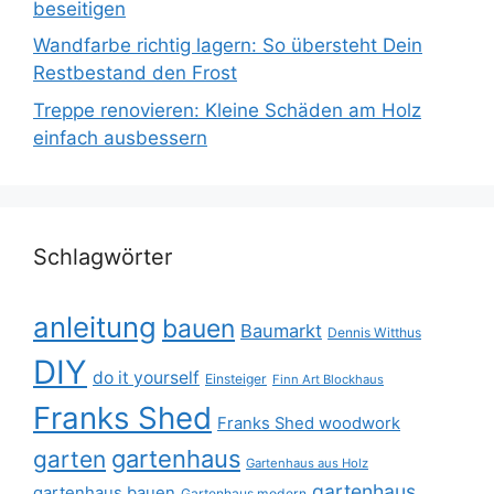
beseitigen
Wandfarbe richtig lagern: So übersteht Dein
Restbestand den Frost
Treppe renovieren: Kleine Schäden am Holz
einfach ausbessern
Schlagwörter
anleitung
bauen
Baumarkt
Dennis Witthus
DIY
do it yourself
Einsteiger
Finn Art Blockhaus
Franks Shed
Franks Shed woodwork
gartenhaus
garten
Gartenhaus aus Holz
gartenhaus
gartenhaus bauen
Gartenhaus modern