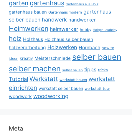
gartenhaus
garten
Gartenhaus aus Holz
gartenhaus
gartenhaus bauen
Gartenhaus modern
selber bauen
handwerk
handwerker
Heimwerken
heimwerker
hobby
Holger Laudeley
holz
Holzhaus
Holzhaus selber bauen
Holzwerken
holzverarbeitung
Hornbach
how to
selber bauen
Meisterschmiede
kreativ
ideen
selber machen
tipps
tricks
selbst bauen
Werkstatt
werkstatt
Tutorial
werkstatt bauen
einrichten
werkstatt selber bauen
werkstatt tour
woodworking
woodwork
Meta