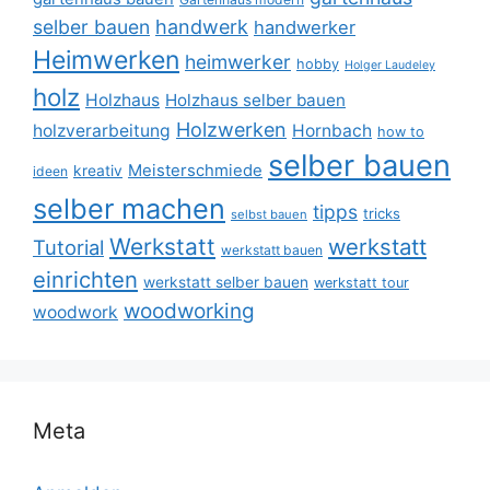
selber bauen
handwerk
handwerker
Heimwerken
heimwerker
hobby
Holger Laudeley
holz
Holzhaus
Holzhaus selber bauen
Holzwerken
holzverarbeitung
Hornbach
how to
selber bauen
Meisterschmiede
kreativ
ideen
selber machen
tipps
tricks
selbst bauen
Werkstatt
werkstatt
Tutorial
werkstatt bauen
einrichten
werkstatt selber bauen
werkstatt tour
woodworking
woodwork
Meta