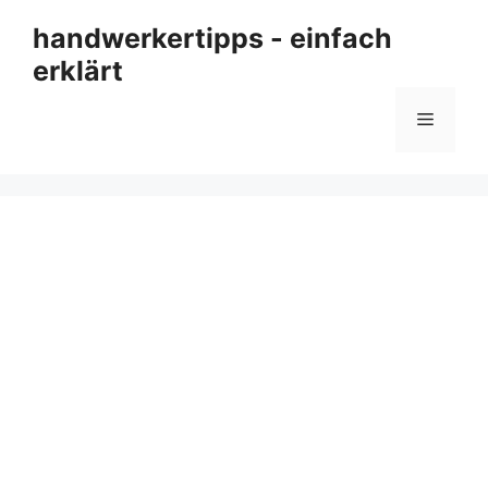
Zum
handwerkertipps - einfach
Inhalt
erklärt
springen
Menü