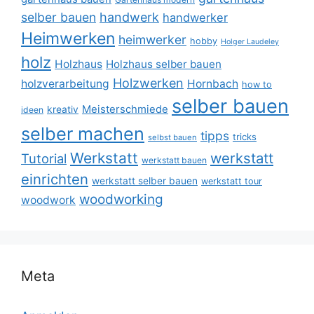
selber bauen
handwerk
handwerker
Heimwerken
heimwerker
hobby
Holger Laudeley
holz
Holzhaus
Holzhaus selber bauen
Holzwerken
holzverarbeitung
Hornbach
how to
selber bauen
Meisterschmiede
kreativ
ideen
selber machen
tipps
tricks
selbst bauen
Werkstatt
werkstatt
Tutorial
werkstatt bauen
einrichten
werkstatt selber bauen
werkstatt tour
woodworking
woodwork
Meta