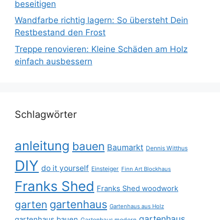
beseitigen
Wandfarbe richtig lagern: So übersteht Dein
Restbestand den Frost
Treppe renovieren: Kleine Schäden am Holz
einfach ausbessern
Schlagwörter
anleitung
bauen
Baumarkt
Dennis Witthus
DIY
do it yourself
Einsteiger
Finn Art Blockhaus
Franks Shed
Franks Shed woodwork
gartenhaus
garten
Gartenhaus aus Holz
gartenhaus
gartenhaus bauen
Gartenhaus modern