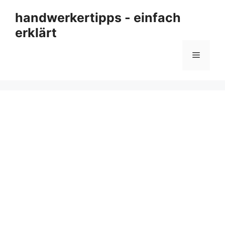
Zum
handwerkertipps - einfach
Inhalt
erklärt
springen
Menü