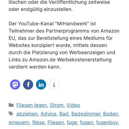
löschen oder die Veröffentlichung zeitweise
oder endgültig einzustellen.
Der YouTube-Kanal "MrHandwerk" ist
Teilnehmer des Partnerprogramms von Amazon
EU, das zur Bereitstellung eines Mediums für
Websites konzipiert wurde, mittels dessen
durch die Platzierung von Werbeanzeigen und
Links zu Amazon.de Werbekostenerstattung
verdient werden kann.
Kategorien
Fliesen legen
,
Strom
,
Video
Schlagwörter
abziehen
,
Advice
,
Bad
,
Badezimmer
,
Boden
,
erneuern
,
fliese
,
Fliesen
,
fuge
,
fugen
,
fugenboy
,