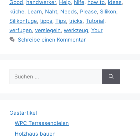
Good
,
handwerker
,
Help
,
hilfe
,
how to
,
Ideas
,
küche
,
Learn
,
Naht
,
Needs
,
Please
,
Silikon
,
Silikonfuge
,
tipps
,
Tips
,
tricks
,
Tutorial
,
verfugen
,
versiegeln
,
werkzeug
,
Your
Schreibe einen Kommentar
Suche
nach:
Gastartikel
WPC Terrassendielen
Holzhaus bauen