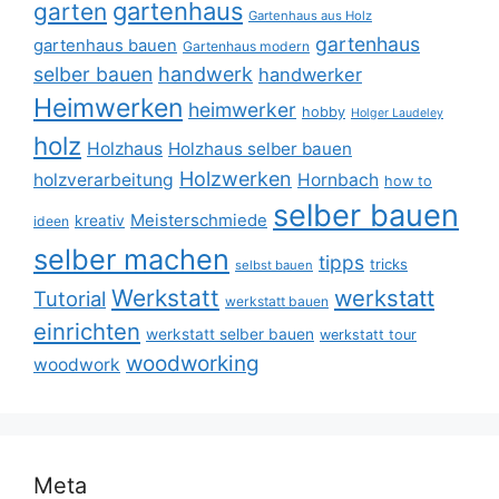
gartenhaus
garten
Gartenhaus aus Holz
gartenhaus
gartenhaus bauen
Gartenhaus modern
selber bauen
handwerk
handwerker
Heimwerken
heimwerker
hobby
Holger Laudeley
holz
Holzhaus
Holzhaus selber bauen
Holzwerken
holzverarbeitung
Hornbach
how to
selber bauen
Meisterschmiede
kreativ
ideen
selber machen
tipps
tricks
selbst bauen
Werkstatt
werkstatt
Tutorial
werkstatt bauen
einrichten
werkstatt selber bauen
werkstatt tour
woodworking
woodwork
Meta