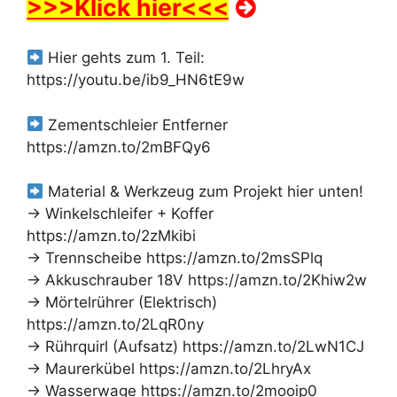
>>>Klick hier<<<
Hier gehts zum 1. Teil:
https://youtu.be/ib9_HN6tE9w
Zementschleier Entferner
https://amzn.to/2mBFQy6
Material & Werkzeug zum Projekt hier unten!
→ Winkelschleifer + Koffer
https://amzn.to/2zMkibi
→ Trennscheibe https://amzn.to/2msSPlq
→ Akkuschrauber 18V https://amzn.to/2Khiw2w
→ Mörtelrührer (Elektrisch)
https://amzn.to/2LqR0ny
→ Rührquirl (Aufsatz) https://amzn.to/2LwN1CJ
→ Maurerkübel https://amzn.to/2LhryAx
→ Wasserwage https://amzn.to/2mooip0