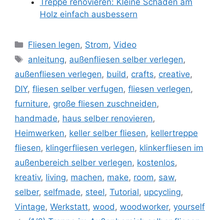
Treppe renovieren: Kleine Schäden am
Holz einfach ausbessern
Kategorien
Fliesen legen
,
Strom
,
Video
Schlagwörter
anleitung
,
außenfliesen selber verlegen
,
außenfliesen verlegen
,
build
,
crafts
,
creative
,
DIY
,
fliesen selber verfugen
,
fliesen verlegen
,
furniture
,
große fliesen zuschneiden
,
handmade
,
haus selber renovieren
,
Heimwerken
,
keller selber fliesen
,
kellertreppe
fliesen
,
klingerfliesen verlegen
,
klinkerfliesen im
außenbereich selber verlegen
,
kostenlos
,
kreativ
,
living
,
machen
,
make
,
room
,
saw
,
selber
,
selfmade
,
steel
,
Tutorial
,
upcycling
,
Vintage
,
Werkstatt
,
wood
,
woodworker
,
yourself