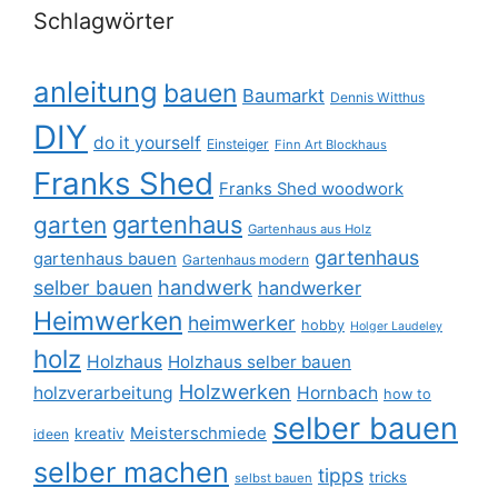
Schlagwörter
anleitung
bauen
Baumarkt
Dennis Witthus
DIY
do it yourself
Einsteiger
Finn Art Blockhaus
Franks Shed
Franks Shed woodwork
gartenhaus
garten
Gartenhaus aus Holz
gartenhaus
gartenhaus bauen
Gartenhaus modern
selber bauen
handwerk
handwerker
Heimwerken
heimwerker
hobby
Holger Laudeley
holz
Holzhaus
Holzhaus selber bauen
Holzwerken
holzverarbeitung
Hornbach
how to
selber bauen
Meisterschmiede
kreativ
ideen
selber machen
tipps
tricks
selbst bauen