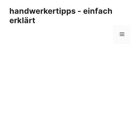
Zum
handwerkertipps - einfach
Inhalt
erklärt
springen
Menü