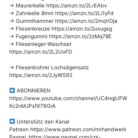
→ Maurerkelle https://amzn.to/2LrEAbv
→ Zahnkelle 8mm https://amzn.to/2Li1yFd
→ Gummihammer https://amzn.to/2mqVDja
→ Fliesenkreuze https://amzn.to/2uxugsg
→ Fugengummi https://amzn.to/2zMq78E
→ Fliesenleger-Waschset
https://amzn.to/2L2UoFD
→ Fliesenbohrer Lochsägensatz
https://amzn.to/2JyWS92
ABONNIEREN
https://www.youtube.com/channel/UC4nqjUFW
Kc2nMJPsfX79GrA
Unterstütz den Kanal
Patreon https://www.patreon.com/mrhandwerk
Paypal :https://www.paypal.com/cgi-