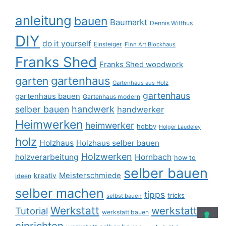
anleitung
bauen
Baumarkt
Dennis Witthus
DIY
do it yourself
Einsteiger
Finn Art Blockhaus
Franks Shed
Franks Shed woodwork
gartenhaus
garten
Gartenhaus aus Holz
gartenhaus
gartenhaus bauen
Gartenhaus modern
selber bauen
handwerk
handwerker
Heimwerken
heimwerker
hobby
Holger Laudeley
holz
Holzhaus
Holzhaus selber bauen
Holzwerken
holzverarbeitung
Hornbach
how to
selber bauen
Meisterschmiede
kreativ
ideen
selber machen
tipps
tricks
selbst bauen
Werkstatt
werkstatt
Tutorial
werkstatt bauen
einrichten