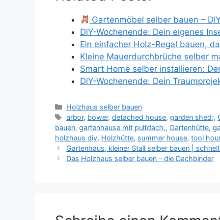
Gartenmöbel selber bauen – DIY
DIY-Wochenende: Dein eigenes Ins
Ein einfacher Holz-Regal bauen, 
Kleine Mauerdurchbrüche selber 
Smart Home selber installieren: De
DIY-Wochenende: Dein Traumprojek
Kategorien
Holzhaus selber bauen
Schlagwörter
arbor
,
bower
,
detached house
,
garden shed;
,
bauen
,
gartenhause mit pultdach;
,
Gartenhütte
,
ga
holzhaus diy
,
Holzhütte
,
summer house
,
tool hou
Gartenhaus, kleiner Stall selber bauen | schne
Das Holzhaus selber bauen – die Dachbinder