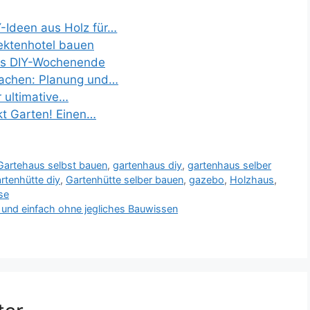
-Ideen aus Holz für…
ektenhotel bauen
das DIY-Wochenende
machen: Planung und…
r ultimative…
t Garten! Einen…
Gartehaus selbst bauen
,
gartenhaus diy
,
gartenhaus selber
rtenhütte diy
,
Gartenhütte selber bauen
,
gazebo
,
Holzhaus
,
se
ll und einfach ohne jegliches Bauwissen