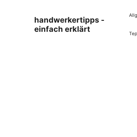
Zum
Inhalt
All
handwerkertipps -
springen
einfach erklärt
Tep