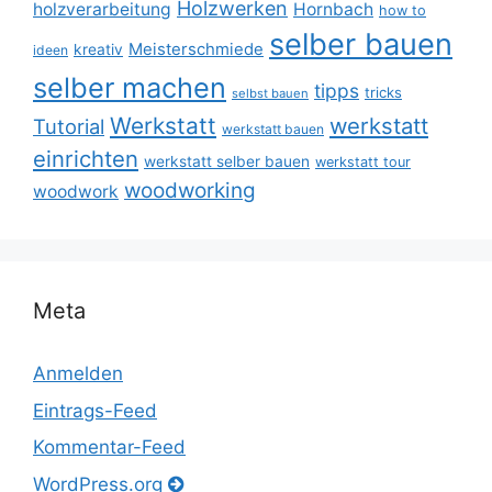
Holzwerken
holzverarbeitung
Hornbach
how to
selber bauen
Meisterschmiede
kreativ
ideen
selber machen
tipps
tricks
selbst bauen
Werkstatt
werkstatt
Tutorial
werkstatt bauen
einrichten
werkstatt selber bauen
werkstatt tour
woodworking
woodwork
Meta
Anmelden
Eintrags-Feed
Kommentar-Feed
WordPress.org