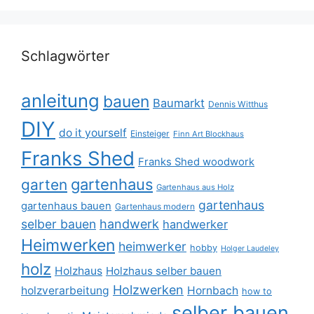
Schlagwörter
anleitung
bauen
Baumarkt
Dennis Witthus
DIY
do it yourself
Einsteiger
Finn Art Blockhaus
Franks Shed
Franks Shed woodwork
gartenhaus
garten
Gartenhaus aus Holz
gartenhaus
gartenhaus bauen
Gartenhaus modern
selber bauen
handwerk
handwerker
Heimwerken
heimwerker
hobby
Holger Laudeley
holz
Holzhaus
Holzhaus selber bauen
Holzwerken
holzverarbeitung
Hornbach
how to
selber bauen