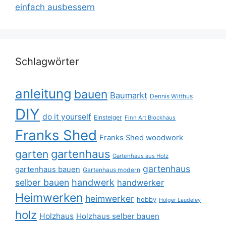
einfach ausbessern
Schlagwörter
anleitung
bauen
Baumarkt
Dennis Witthus
DIY
do it yourself
Einsteiger
Finn Art Blockhaus
Franks Shed
Franks Shed woodwork
gartenhaus
garten
Gartenhaus aus Holz
gartenhaus
gartenhaus bauen
Gartenhaus modern
selber bauen
handwerk
handwerker
Heimwerken
heimwerker
hobby
Holger Laudeley
holz
Holzhaus
Holzhaus selber bauen