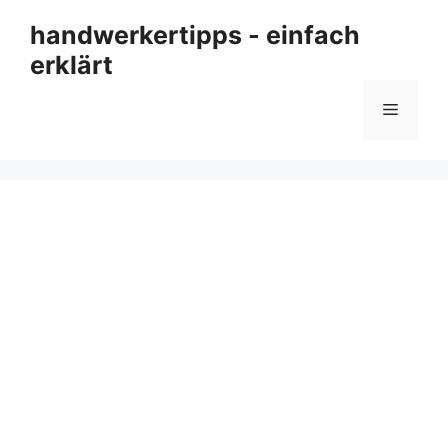
Zum
handwerkertipps - einfach
Inhalt
erklärt
springen
Menü