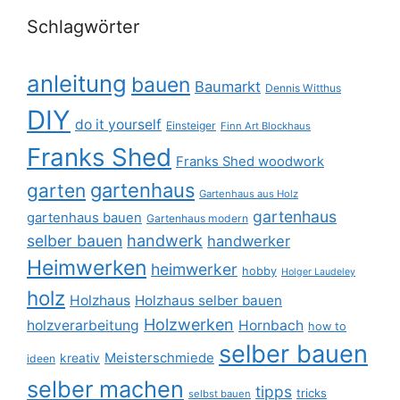
Schlagwörter
anleitung
bauen
Baumarkt
Dennis Witthus
DIY
do it yourself
Einsteiger
Finn Art Blockhaus
Franks Shed
Franks Shed woodwork
gartenhaus
garten
Gartenhaus aus Holz
gartenhaus
gartenhaus bauen
Gartenhaus modern
selber bauen
handwerk
handwerker
Heimwerken
heimwerker
hobby
Holger Laudeley
holz
Holzhaus
Holzhaus selber bauen
Holzwerken
holzverarbeitung
Hornbach
how to
selber bauen
Meisterschmiede
kreativ
ideen
selber machen
tipps
tricks
selbst bauen