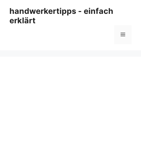
Zum
handwerkertipps - einfach
Inhalt
erklärt
springen
Menü