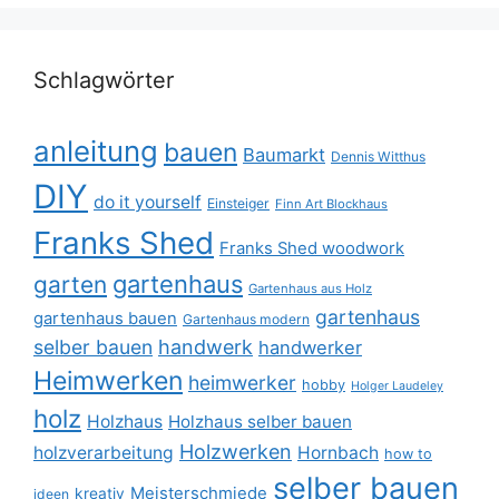
Schlagwörter
anleitung
bauen
Baumarkt
Dennis Witthus
DIY
do it yourself
Einsteiger
Finn Art Blockhaus
Franks Shed
Franks Shed woodwork
gartenhaus
garten
Gartenhaus aus Holz
gartenhaus
gartenhaus bauen
Gartenhaus modern
selber bauen
handwerk
handwerker
Heimwerken
heimwerker
hobby
Holger Laudeley
holz
Holzhaus
Holzhaus selber bauen
Holzwerken
holzverarbeitung
Hornbach
how to
selber bauen
Meisterschmiede
kreativ
ideen