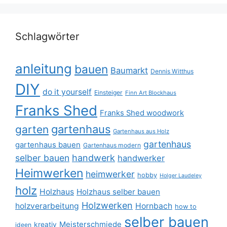
Schlagwörter
anleitung
bauen
Baumarkt
Dennis Witthus
DIY
do it yourself
Einsteiger
Finn Art Blockhaus
Franks Shed
Franks Shed woodwork
gartenhaus
garten
Gartenhaus aus Holz
gartenhaus
gartenhaus bauen
Gartenhaus modern
selber bauen
handwerk
handwerker
Heimwerken
heimwerker
hobby
Holger Laudeley
holz
Holzhaus
Holzhaus selber bauen
Holzwerken
holzverarbeitung
Hornbach
how to
selber bauen
Meisterschmiede
kreativ
ideen