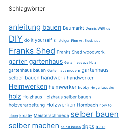
Schlagwörter
anleitung
bauen
Baumarkt
Dennis Witthus
DIY
do it yourself
Einsteiger
Finn Art Blockhaus
Franks Shed
Franks Shed woodwork
gartenhaus
garten
Gartenhaus aus Holz
gartenhaus
gartenhaus bauen
Gartenhaus modern
selber bauen
handwerk
handwerker
Heimwerken
heimwerker
hobby
Holger Laudeley
holz
Holzhaus
Holzhaus selber bauen
Holzwerken
holzverarbeitung
Hornbach
how to
selber bauen
Meisterschmiede
kreativ
ideen
selber machen
tipps
tricks
selbst bauen