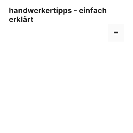
Zum
handwerkertipps - einfach
Inhalt
erklärt
springen
Menü