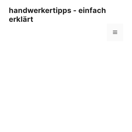
Zum
handwerkertipps - einfach
Inhalt
erklärt
springen
Menü