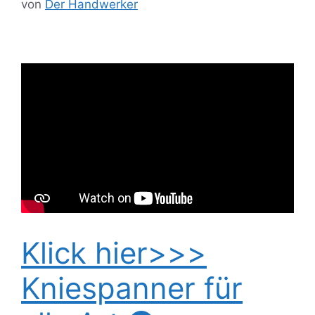
von
Der Handwerker
Klick hier>>>
Kniespanner für