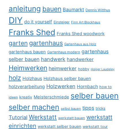
anleitung
bauen
Baumarkt
Dennis Witthus
DIY
do it yourself
Einsteiger
Finn Art Blockhaus
Franks Shed
Franks Shed woodwork
gartenhaus
garten
Gartenhaus aus Holz
gartenhaus
gartenhaus bauen
Gartenhaus modern
selber bauen
handwerk
handwerker
Heimwerken
heimwerker
hobby
Holger Laudeley
holz
Holzhaus
Holzhaus selber bauen
Holzwerken
holzverarbeitung
Hornbach
how to
selber bauen
Meisterschmiede
kreativ
ideen
selber machen
tipps
tricks
selbst bauen
Werkstatt
werkstatt
Tutorial
werkstatt bauen
einrichten
werkstatt selber bauen
werkstatt tour