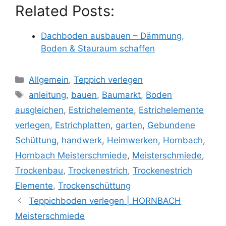
Related Posts:
Dachboden ausbauen – Dämmung,
Boden & Stauraum schaffen
Kategorien
Allgemein
,
Teppich verlegen
Schlagwörter
anleitung
,
bauen
,
Baumarkt
,
Boden
ausgleichen
,
Estrichelemente
,
Estrichelemente
verlegen
,
Estrichplatten
,
garten
,
Gebundene
Schüttung
,
handwerk
,
Heimwerken
,
Hornbach
,
Hornbach Meisterschmiede
,
Meisterschmiede
,
Trockenbau
,
Trockenestrich
,
Trockenestrich
Elemente
,
Trockenschüttung
Teppichboden verlegen | HORNBACH
Meisterschmiede