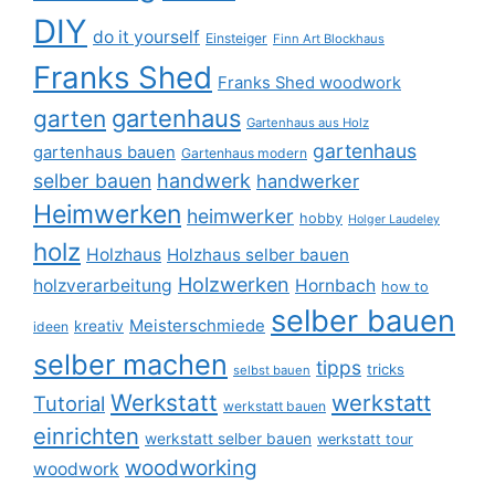
DIY
do it yourself
Einsteiger
Finn Art Blockhaus
Franks Shed
Franks Shed woodwork
gartenhaus
garten
Gartenhaus aus Holz
gartenhaus
gartenhaus bauen
Gartenhaus modern
selber bauen
handwerk
handwerker
Heimwerken
heimwerker
hobby
Holger Laudeley
holz
Holzhaus
Holzhaus selber bauen
Holzwerken
holzverarbeitung
Hornbach
how to
selber bauen
Meisterschmiede
kreativ
ideen
selber machen
tipps
tricks
selbst bauen
Werkstatt
werkstatt
Tutorial
werkstatt bauen
einrichten
werkstatt selber bauen
werkstatt tour
woodworking
woodwork