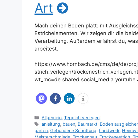
Art
Mach deinen Boden platt: mit Ausgleich
Estrichelementen. Wir zeigen dir die bei
Verarbeitung. Außerdem erfährst du, wa
arbeitest.
https://www.hornbach.de/cms/de/de/proj
strich_verlegen/trockenestrich_verlegen.h
wt_mc=de.shared.social_media.youtube.a
Kategorien
Allgemein
,
Teppich verlegen
Schlagwörter
anleitung
,
bauen
,
Baumarkt
,
Boden ausgleiche
garten
,
Gebundene Schüttung
,
handwerk
,
Heimwe
Meisterschmiede
,
Trockenbau
,
Trockenestrich
,
Tr