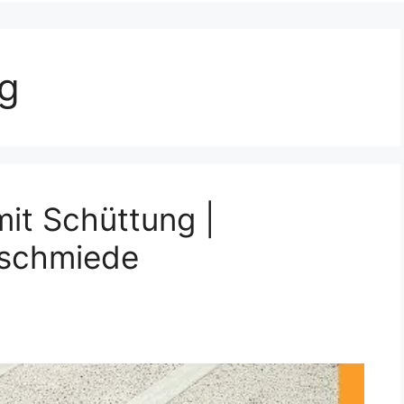
g
it Schüttung |
schmiede