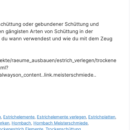
sschüttung oder gebundener Schüttung und
den gängisten Arten von Schüttung in der
s du wann verwendest und wie du mit dem Zeug
ekte/raeume_ausbauen/estrich_verlegen/trockene
tml?
lwayson_content..link.meisterschmiede..
n
,
Estrichelemente
,
Estrichelemente verlegen
,
Estrichplatten
,
rken
,
Hornbach
,
Hornbach Meisterschmiede
,
ockenestrich Elemente
,
Trockenschüttung