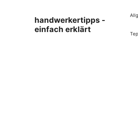
Zum
Inhalt
All
handwerkertipps -
springen
einfach erklärt
Tep