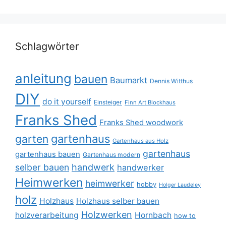
Schlagwörter
anleitung
bauen
Baumarkt
Dennis Witthus
DIY
do it yourself
Einsteiger
Finn Art Blockhaus
Franks Shed
Franks Shed woodwork
gartenhaus
garten
Gartenhaus aus Holz
gartenhaus
gartenhaus bauen
Gartenhaus modern
selber bauen
handwerk
handwerker
Heimwerken
heimwerker
hobby
Holger Laudeley
holz
Holzhaus
Holzhaus selber bauen
Holzwerken
holzverarbeitung
Hornbach
how to