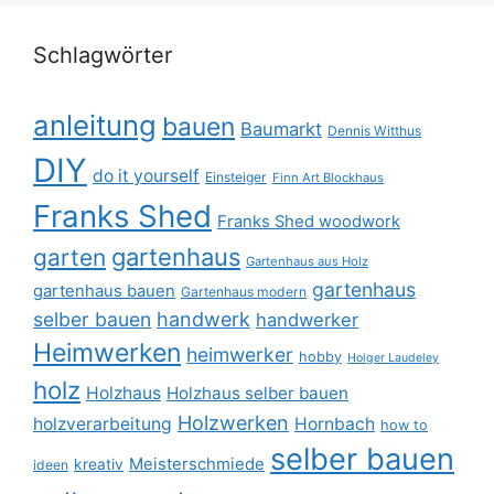
Schlagwörter
anleitung
bauen
Baumarkt
Dennis Witthus
DIY
do it yourself
Einsteiger
Finn Art Blockhaus
Franks Shed
Franks Shed woodwork
gartenhaus
garten
Gartenhaus aus Holz
gartenhaus
gartenhaus bauen
Gartenhaus modern
selber bauen
handwerk
handwerker
Heimwerken
heimwerker
hobby
Holger Laudeley
holz
Holzhaus
Holzhaus selber bauen
Holzwerken
holzverarbeitung
Hornbach
how to
selber bauen
Meisterschmiede
kreativ
ideen