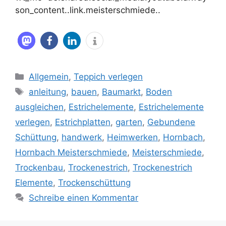
son_content..link.meisterschmiede..
Kategorien
Allgemein
,
Teppich verlegen
Schlagwörter
anleitung
,
bauen
,
Baumarkt
,
Boden
ausgleichen
,
Estrichelemente
,
Estrichelemente
verlegen
,
Estrichplatten
,
garten
,
Gebundene
Schüttung
,
handwerk
,
Heimwerken
,
Hornbach
,
Hornbach Meisterschmiede
,
Meisterschmiede
,
Trockenbau
,
Trockenestrich
,
Trockenestrich
Elemente
,
Trockenschüttung
Schreibe einen Kommentar