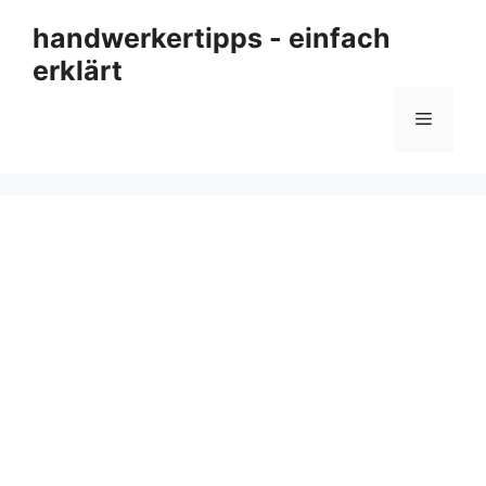
Zum
handwerkertipps - einfach
Inhalt
erklärt
springen
Menü