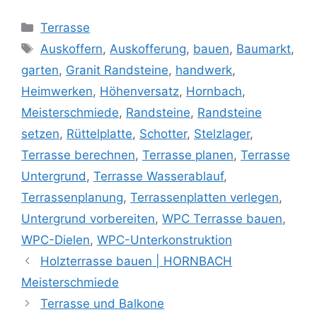
Kategorien
Terrasse
Schlagwörter
Auskoffern
,
Auskofferung
,
bauen
,
Baumarkt
,
garten
,
Granit Randsteine
,
handwerk
,
Heimwerken
,
Höhenversatz
,
Hornbach
,
Meisterschmiede
,
Randsteine
,
Randsteine
setzen
,
Rüttelplatte
,
Schotter
,
Stelzlager
,
Terrasse berechnen
,
Terrasse planen
,
Terrasse
Untergrund
,
Terrasse Wasserablauf
,
Terrassenplanung
,
Terrassenplatten verlegen
,
Untergrund vorbereiten
,
WPC Terrasse bauen
,
WPC-Dielen
,
WPC-Unterkonstruktion
Holzterrasse bauen | HORNBACH
Meisterschmiede
Terrasse und Balkone