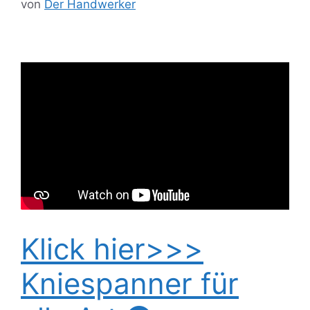
von
Der Handwerker
Klick hier>>>
Kniespanner für