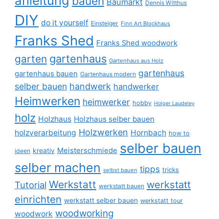
anleitung
bauen
Baumarkt
Dennis Witthus
DIY
do it yourself
Einsteiger
Finn Art Blockhaus
Franks Shed
Franks Shed woodwork
gartenhaus
garten
Gartenhaus aus Holz
gartenhaus
gartenhaus bauen
Gartenhaus modern
selber bauen
handwerk
handwerker
Heimwerken
heimwerker
hobby
Holger Laudeley
holz
Holzhaus
Holzhaus selber bauen
Holzwerken
holzverarbeitung
Hornbach
how to
selber bauen
Meisterschmiede
kreativ
ideen
selber machen
tipps
tricks
selbst bauen
Werkstatt
werkstatt
Tutorial
werkstatt bauen
einrichten
werkstatt selber bauen
werkstatt tour
woodworking
woodwork