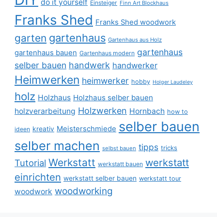
do it yourself
Einsteiger
Finn Art Blockhaus
Franks Shed
Franks Shed woodwork
gartenhaus
garten
Gartenhaus aus Holz
gartenhaus
gartenhaus bauen
Gartenhaus modern
selber bauen
handwerk
handwerker
Heimwerken
heimwerker
hobby
Holger Laudeley
holz
Holzhaus
Holzhaus selber bauen
Holzwerken
holzverarbeitung
Hornbach
how to
selber bauen
Meisterschmiede
kreativ
ideen
selber machen
tipps
tricks
selbst bauen
Werkstatt
werkstatt
Tutorial
werkstatt bauen
einrichten
werkstatt selber bauen
werkstatt tour
woodworking
woodwork