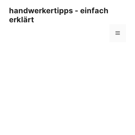
Zum
handwerkertipps - einfach
Inhalt
erklärt
springen
Menü