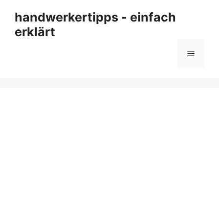
Zum
handwerkertipps - einfach
Inhalt
erklärt
springen
Menü