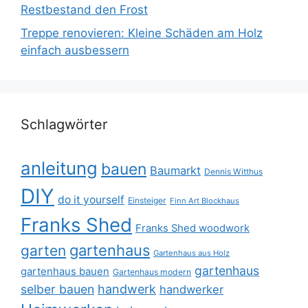
Restbestand den Frost
Treppe renovieren: Kleine Schäden am Holz
einfach ausbessern
Schlagwörter
anleitung
bauen
Baumarkt
Dennis Witthus
DIY
do it yourself
Einsteiger
Finn Art Blockhaus
Franks Shed
Franks Shed woodwork
gartenhaus
garten
Gartenhaus aus Holz
gartenhaus
gartenhaus bauen
Gartenhaus modern
selber bauen
handwerk
handwerker