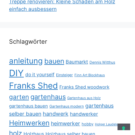
Treppe renovieren: Kleine Schäden am Holz
einfach ausbessern
Schlagwörter
anleitung
bauen
Baumarkt
Dennis Witthus
DIY
do it yourself
Einsteiger
Finn Art Blockhaus
Franks Shed
Franks Shed woodwork
gartenhaus
garten
Gartenhaus aus Holz
gartenhaus
gartenhaus bauen
Gartenhaus modern
selber bauen
handwerk
handwerker
Heimwerken
heimwerker
hobby
Holger Laudeley
holz
Holzhaus
Holzhaus selber bauen