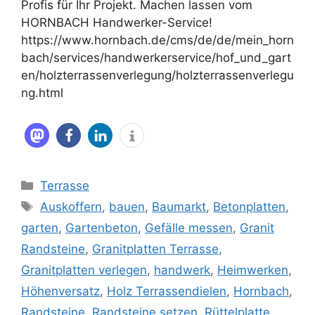
Profis für Ihr Projekt. Machen lassen vom
HORNBACH Handwerker-Service!
https://www.hornbach.de/cms/de/de/mein_horn
bach/services/handwerkerservice/hof_und_gart
en/holzterrassenverlegung/holzterrassenverlegu
ng.html
Kategorien
Terrasse
Schlagwörter
Auskoffern
,
bauen
,
Baumarkt
,
Betonplatten
,
garten
,
Gartenbeton
,
Gefälle messen
,
Granit
Randsteine
,
Granitplatten Terrasse
,
Granitplatten verlegen
,
handwerk
,
Heimwerken
,
Höhenversatz
,
Holz Terrassendielen
,
Hornbach
,
Randsteine
,
Randsteine setzen
,
Rüttelplatte
,