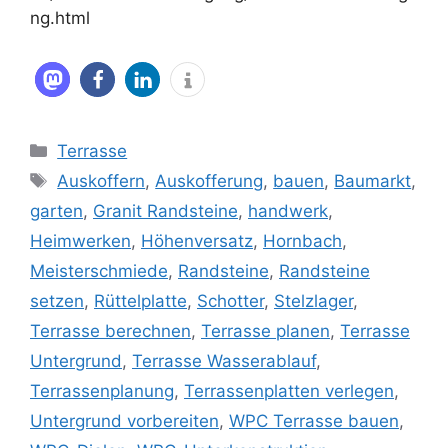
ng.html
Kategorien
Terrasse
Schlagwörter
Auskoffern
,
Auskofferung
,
bauen
,
Baumarkt
,
garten
,
Granit Randsteine
,
handwerk
,
Heimwerken
,
Höhenversatz
,
Hornbach
,
Meisterschmiede
,
Randsteine
,
Randsteine
setzen
,
Rüttelplatte
,
Schotter
,
Stelzlager
,
Terrasse berechnen
,
Terrasse planen
,
Terrasse
Untergrund
,
Terrasse Wasserablauf
,
Terrassenplanung
,
Terrassenplatten verlegen
,
Untergrund vorbereiten
,
WPC Terrasse bauen
,