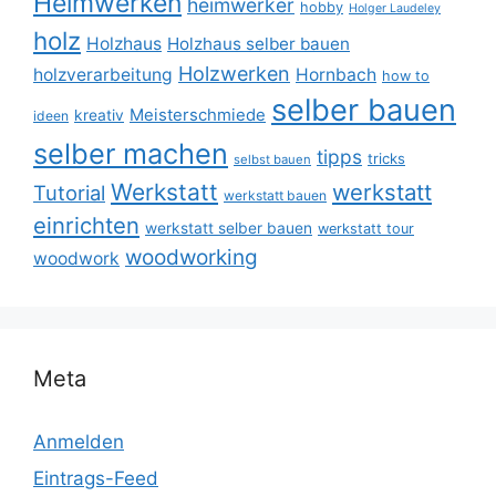
Heimwerken
heimwerker
hobby
Holger Laudeley
holz
Holzhaus
Holzhaus selber bauen
Holzwerken
holzverarbeitung
Hornbach
how to
selber bauen
Meisterschmiede
kreativ
ideen
selber machen
tipps
tricks
selbst bauen
Werkstatt
werkstatt
Tutorial
werkstatt bauen
einrichten
werkstatt selber bauen
werkstatt tour
woodworking
woodwork
Meta
Anmelden
Eintrags-Feed