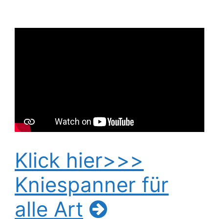
Klick hier>>>
Kniespanner für
alle Art