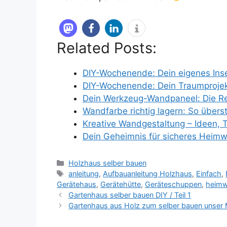
Related Posts:
DIY-Wochenende: Dein eigenes Ins
DIY-Wochenende: Dein Traumprojek
Dein Werkzeug-Wandpaneel: Die Rev
Wandfarbe richtig lagern: So übers
Kreative Wandgestaltung – Ideen, 
Dein Geheimnis für sicheres Heim
Kategorien
Holzhaus selber bauen
Schlagwörter
anleitung
,
Aufbauanleitung Holzhaus
,
Einfach
,
Gerätehaus
,
Gerätehütte
,
Geräteschuppen
,
heimw
Gartenhaus selber bauen DIY / Teil 1
Gartenhaus aus Holz zum selber bauen unser M