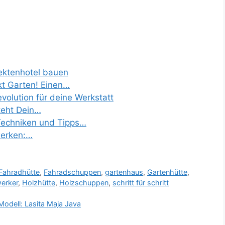
ektenhotel bauen
t Garten! Einen…
olution für deine Werkstatt
teht Dein…
Techniken und Tipps…
werken:…
Fahradhütte
,
Fahradschuppen
,
gartenhaus
,
Gartenhütte
,
erker
,
Holzhütte
,
Holzschuppen
,
schritt für schritt
odell: Lasita Maja Java