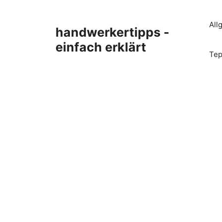
Zum
Inhalt
All
handwerkertipps -
springen
einfach erklärt
Tep