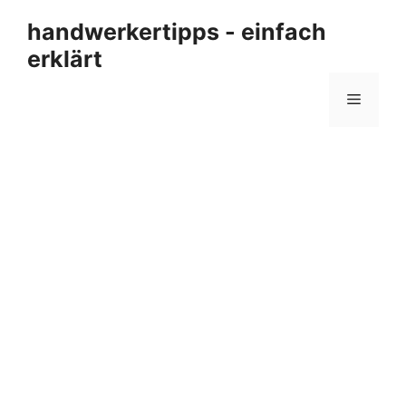
Zum
handwerkertipps - einfach
Inhalt
erklärt
springen
Menü