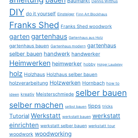
Baumarkt
Dennis Witthus
DIY
do it yourself
Einsteiger
Finn Art Blockhaus
Franks Shed
Franks Shed woodwork
gartenhaus
garten
Gartenhaus aus Holz
gartenhaus
gartenhaus bauen
Gartenhaus modern
selber bauen
handwerk
handwerker
Heimwerken
heimwerker
hobby
Holger Laudeley
holz
Holzhaus
Holzhaus selber bauen
Holzwerken
holzverarbeitung
Hornbach
how to
selber bauen
Meisterschmiede
kreativ
ideen
selber machen
tipps
tricks
selbst bauen
Werkstatt
werkstatt
Tutorial
werkstatt bauen
einrichten
werkstatt selber bauen
werkstatt tour
woodworking
woodwork