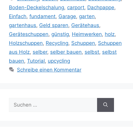
Boden-Deckelschalung
,
carport
,
Dachpappe
,
Einfach
,
fundament
,
Garage
,
garten
,
gartenhaus
,
Geld sparen
,
Gerätehaus
,
Geräteschuppen
,
günstig
,
Heimwerken
,
holz
,
Holzschuppen
,
Recycling
,
Schuppen
,
Schuppen
aus Holz
,
selber
,
selber bauen
,
selbst
,
selbst
bauen
,
Tutorial
,
upcycling
Schreibe einen Kommentar
Suche
nach: