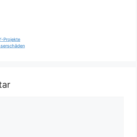
Y-Projekte
sserschäden
tar