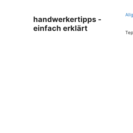
Zum
Inhalt
All
handwerkertipps -
springen
einfach erklärt
Tep