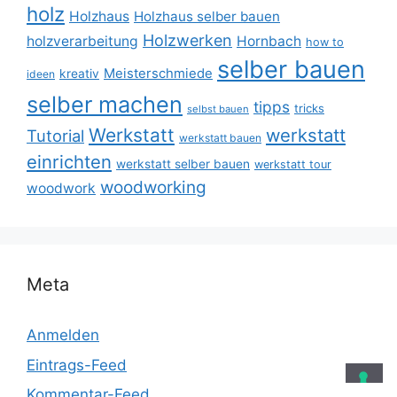
holz
Holzhaus
Holzhaus selber bauen
Holzwerken
holzverarbeitung
Hornbach
how to
selber bauen
Meisterschmiede
kreativ
ideen
selber machen
tipps
tricks
selbst bauen
Werkstatt
werkstatt
Tutorial
werkstatt bauen
einrichten
werkstatt selber bauen
werkstatt tour
woodworking
woodwork
Meta
Anmelden
Eintrags-Feed
Kommentar-Feed