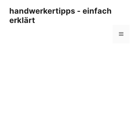
Zum
handwerkertipps - einfach
Inhalt
erklärt
springen
Menü