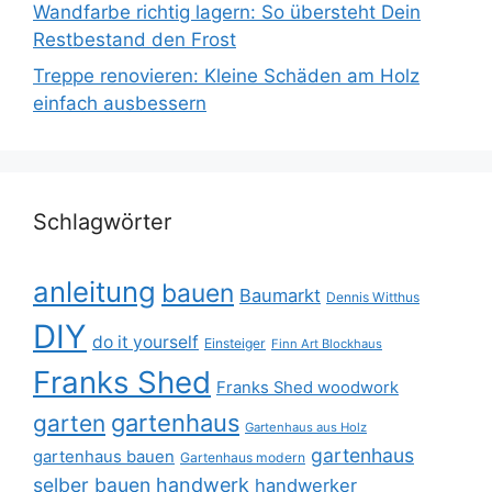
Wandfarbe richtig lagern: So übersteht Dein
Restbestand den Frost
Treppe renovieren: Kleine Schäden am Holz
einfach ausbessern
Schlagwörter
anleitung
bauen
Baumarkt
Dennis Witthus
DIY
do it yourself
Einsteiger
Finn Art Blockhaus
Franks Shed
Franks Shed woodwork
gartenhaus
garten
Gartenhaus aus Holz
gartenhaus
gartenhaus bauen
Gartenhaus modern
selber bauen
handwerk
handwerker