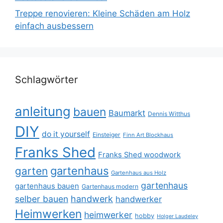
Treppe renovieren: Kleine Schäden am Holz
einfach ausbessern
Schlagwörter
anleitung
bauen
Baumarkt
Dennis Witthus
DIY
do it yourself
Einsteiger
Finn Art Blockhaus
Franks Shed
Franks Shed woodwork
gartenhaus
garten
Gartenhaus aus Holz
gartenhaus
gartenhaus bauen
Gartenhaus modern
selber bauen
handwerk
handwerker
Heimwerken
heimwerker
hobby
Holger Laudeley