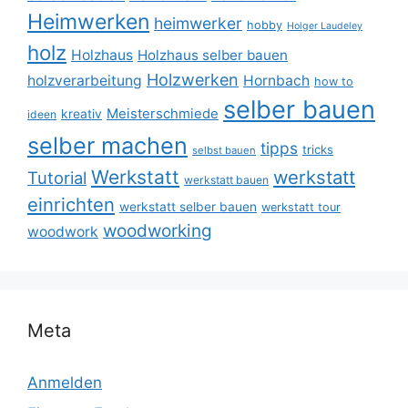
Heimwerken
heimwerker
hobby
Holger Laudeley
holz
Holzhaus
Holzhaus selber bauen
Holzwerken
holzverarbeitung
Hornbach
how to
selber bauen
Meisterschmiede
kreativ
ideen
selber machen
tipps
tricks
selbst bauen
Werkstatt
werkstatt
Tutorial
werkstatt bauen
einrichten
werkstatt selber bauen
werkstatt tour
woodworking
woodwork
Meta
Anmelden