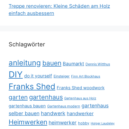
Treppe renovieren: Kleine Schäden am Holz
einfach ausbessern
Schlagwörter
anleitung
bauen
Baumarkt
Dennis Witthus
DIY
do it yourself
Einsteiger
Finn Art Blockhaus
Franks Shed
Franks Shed woodwork
gartenhaus
garten
Gartenhaus aus Holz
gartenhaus
gartenhaus bauen
Gartenhaus modern
selber bauen
handwerk
handwerker
Heimwerken
heimwerker
hobby
Holger Laudeley