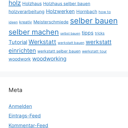
holz
Holzhaus
Holzhaus selber bauen
Holzwerken
holzverarbeitung
Hornbach
how to
selber bauen
Meisterschmiede
kreativ
ideen
selber machen
tipps
tricks
selbst bauen
Werkstatt
werkstatt
Tutorial
werkstatt bauen
einrichten
werkstatt selber bauen
werkstatt tour
woodworking
woodwork
Meta
Anmelden
Eintrags-Feed
Kommentar-Feed