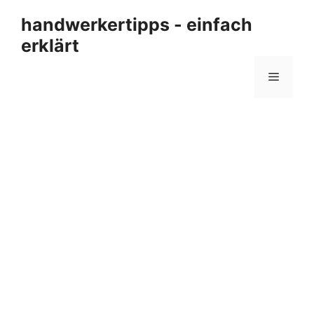
Zum
handwerkertipps - einfach
Inhalt
erklärt
springen
Menü