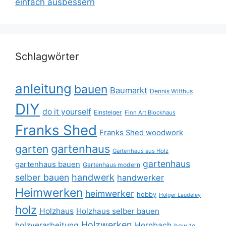
einfach ausbessern
Schlagwörter
anleitung
bauen
Baumarkt
Dennis Witthus
DIY
do it yourself
Einsteiger
Finn Art Blockhaus
Franks Shed
Franks Shed woodwork
gartenhaus
garten
Gartenhaus aus Holz
gartenhaus
gartenhaus bauen
Gartenhaus modern
selber bauen
handwerk
handwerker
Heimwerken
heimwerker
hobby
Holger Laudeley
holz
Holzhaus
Holzhaus selber bauen
Holzwerken
holzverarbeitung
Hornbach
how to