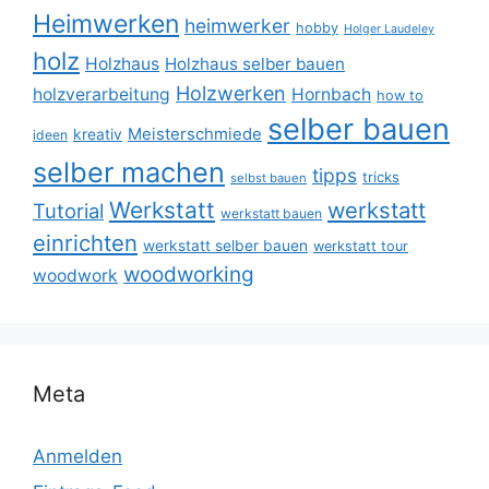
Heimwerken
heimwerker
hobby
Holger Laudeley
holz
Holzhaus
Holzhaus selber bauen
Holzwerken
holzverarbeitung
Hornbach
how to
selber bauen
Meisterschmiede
kreativ
ideen
selber machen
tipps
tricks
selbst bauen
Werkstatt
werkstatt
Tutorial
werkstatt bauen
einrichten
werkstatt selber bauen
werkstatt tour
woodworking
woodwork
Meta
Anmelden