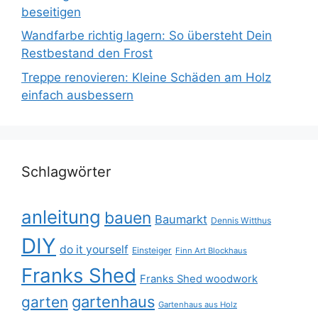
beseitigen
Wandfarbe richtig lagern: So übersteht Dein
Restbestand den Frost
Treppe renovieren: Kleine Schäden am Holz
einfach ausbessern
Schlagwörter
anleitung
bauen
Baumarkt
Dennis Witthus
DIY
do it yourself
Einsteiger
Finn Art Blockhaus
Franks Shed
Franks Shed woodwork
gartenhaus
garten
Gartenhaus aus Holz