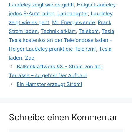
Laudeley zeigt wie es geht!
,
Holger Laudeley
,
jedes E-Auto laden
,
Ladeadapter
,
Laudeley
zeigt wie es geht
,
Mr. Energiewende
,
Prank
,
Strom laden
,
Technik erklärt
,
Telekom
,
Tesla
,
Tesla kostenlos an der Telefondose laden -
Holger Laudeley prankt die Telekom!
,
Tesla
laden
,
Zoe
Balkonkraftwerk #3 – Strom von der
Terrasse – so gehts! Der Aufbau!
Ein Hamster erzeugt Strom!
Schreibe einen Kommentar