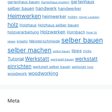
gartenhaus
gartenhaus bauen
Gartenhaus modern
selber bauen
handwerk
handwerker
Heimwerken
heimwerker
hobby
Holger Laudeley
holz
Holzhaus
Holzhaus selber bauen
Holzwerken
holzverarbeitung
Hornbach
how to
selber bauen
Meisterschmiede
kreativ
ideen
selber machen
tipps
tricks
selbst bauen
Werkstatt
werkstatt
Tutorial
werkstatt bauen
einrichten
werkstatt selber bauen
werkstatt tour
woodworking
woodwork
Meta