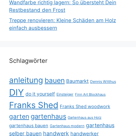
Wandfarbe richtig lagern: So übersteht Dein
Restbestand den Frost
Treppe renovieren: Kleine Schäden am Holz
einfach ausbessern
Schlagwörter
anleitung
bauen
Baumarkt
Dennis Witthus
DIY
do it yourself
Einsteiger
Finn Art Blockhaus
Franks Shed
Franks Shed woodwork
gartenhaus
garten
Gartenhaus aus Holz
gartenhaus
gartenhaus bauen
Gartenhaus modern
selber bauen
handwerk
handwerker