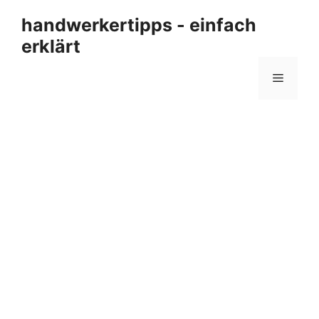
Zum
handwerkertipps - einfach
Inhalt
erklärt
springen
Menü