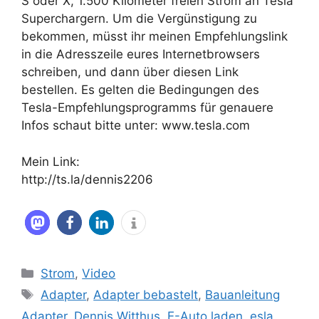
S oder X, 1.500 Kilometer freien Strom an Tesla
Superchargern. Um die Vergünstigung zu
bekommen, müsst ihr meinen Empfehlungslink
in die Adresszeile eures Internetbrowsers
schreiben, und dann über diesen Link
bestellen. Es gelten die Bedingungen des
Tesla-Empfehlungsprogramms für genauere
Infos schaut bitte unter: www.tesla.com
Mein Link:
http://ts.la/dennis2206
Kategorien
Strom
,
Video
Schlagwörter
Adapter
,
Adapter bebastelt
,
Bauanleitung
Adapter
,
Dennis Witthus
,
E-Auto laden
,
esla