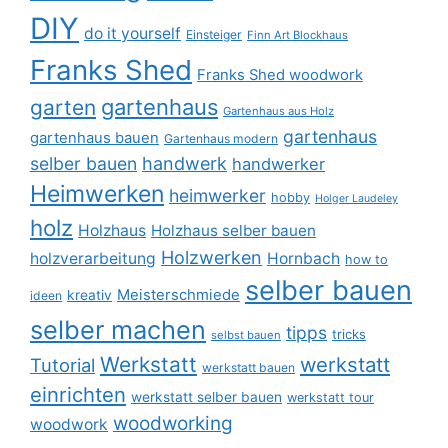
DIY
do it yourself
Einsteiger
Finn Art Blockhaus
Franks Shed
Franks Shed woodwork
gartenhaus
garten
Gartenhaus aus Holz
gartenhaus
gartenhaus bauen
Gartenhaus modern
selber bauen
handwerk
handwerker
Heimwerken
heimwerker
hobby
Holger Laudeley
holz
Holzhaus
Holzhaus selber bauen
Holzwerken
holzverarbeitung
Hornbach
how to
selber bauen
Meisterschmiede
kreativ
ideen
selber machen
tipps
tricks
selbst bauen
Werkstatt
werkstatt
Tutorial
werkstatt bauen
einrichten
werkstatt selber bauen
werkstatt tour
woodworking
woodwork