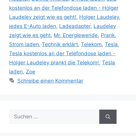
kostenlos an der Telefondose laden - Holger
Laudeley zeigt wie es geht!
,
Holger Laudeley
,
jedes E-Auto laden
,
Ladeadapter
,
Laudeley
zeigt wie es geht
,
Mr. Energiewende
,
Prank
,
Strom laden
,
Technik erklärt
,
Telekom
,
Tesla
,
Tesla kostenlos an der Telefondose laden -
Holger Laudeley prankt die Telekom!
,
Tesla
laden
,
Zoe
Schreibe einen Kommentar
Suche
nach: