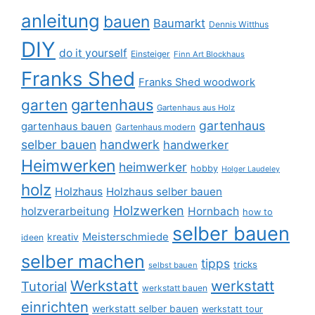
anleitung
bauen
Baumarkt
Dennis Witthus
DIY
do it yourself
Einsteiger
Finn Art Blockhaus
Franks Shed
Franks Shed woodwork
gartenhaus
garten
Gartenhaus aus Holz
gartenhaus
gartenhaus bauen
Gartenhaus modern
selber bauen
handwerk
handwerker
Heimwerken
heimwerker
hobby
Holger Laudeley
holz
Holzhaus
Holzhaus selber bauen
Holzwerken
holzverarbeitung
Hornbach
how to
selber bauen
Meisterschmiede
kreativ
ideen
selber machen
tipps
tricks
selbst bauen
Werkstatt
werkstatt
Tutorial
werkstatt bauen
einrichten
werkstatt selber bauen
werkstatt tour