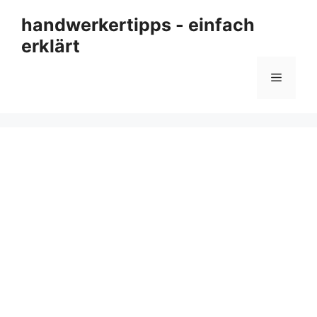
Zum
handwerkertipps - einfach
Inhalt
erklärt
springen
Menü