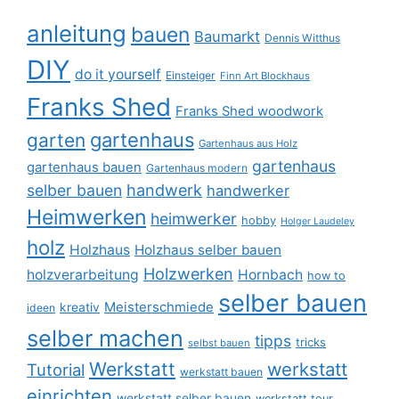
anleitung
bauen
Baumarkt
Dennis Witthus
DIY
do it yourself
Einsteiger
Finn Art Blockhaus
Franks Shed
Franks Shed woodwork
gartenhaus
garten
Gartenhaus aus Holz
gartenhaus
gartenhaus bauen
Gartenhaus modern
selber bauen
handwerk
handwerker
Heimwerken
heimwerker
hobby
Holger Laudeley
holz
Holzhaus
Holzhaus selber bauen
Holzwerken
holzverarbeitung
Hornbach
how to
selber bauen
Meisterschmiede
kreativ
ideen
selber machen
tipps
tricks
selbst bauen
Werkstatt
werkstatt
Tutorial
werkstatt bauen
einrichten
werkstatt selber bauen
werkstatt tour