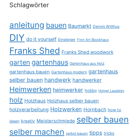
Schlagwörter
anleitung
bauen
Baumarkt
Dennis Witthus
DIY
do it yourself
Einsteiger
Finn Art Blockhaus
Franks Shed
Franks Shed woodwork
gartenhaus
garten
Gartenhaus aus Holz
gartenhaus
gartenhaus bauen
Gartenhaus modern
selber bauen
handwerk
handwerker
Heimwerken
heimwerker
hobby
Holger Laudeley
holz
Holzhaus
Holzhaus selber bauen
Holzwerken
holzverarbeitung
Hornbach
how to
selber bauen
Meisterschmiede
kreativ
ideen
selber machen
tipps
tricks
selbst bauen