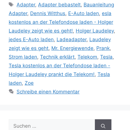
Schlagwörter
Adapter
,
Adapter bebastelt
,
Bauanleitung
Adapter
,
Dennis Witthus
,
E-Auto laden
,
esla
kostenlos an der Telefondose laden - Holger
Laudeley zeigt wie es geht!
,
Holger Laudeley
,
jedes E-Auto laden
,
Ladeadapter
,
Laudeley
zeigt wie es geht
,
Mr. Energiewende
,
Prank
,
Strom laden
,
Technik erklärt
,
Telekom
,
Tesla
,
Tesla kostenlos an der Telefondose laden -
Holger Laudeley prankt die Telekom!
,
Tesla
laden
,
Zoe
Schreibe einen Kommentar
Suche
nach: