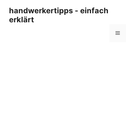
Zum
handwerkertipps - einfach
Inhalt
erklärt
springen
Menü