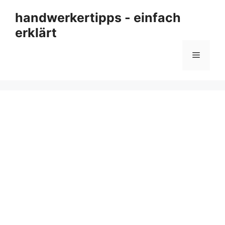
Zum
handwerkertipps - einfach
Inhalt
erklärt
springen
Menü