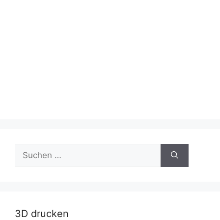
Suche
nach:
3D drucken