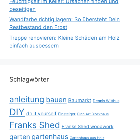
Feuchtigkeit im Keller: Ursachen finden und
beseitigen
Wandfarbe richtig lagern: So übersteht Dein
Restbestand den Frost
Treppe renovieren: Kleine Schäden am Holz
einfach ausbessern
Schlagwörter
anleitung
bauen
Baumarkt
Dennis Witthus
DIY
do it yourself
Einsteiger
Finn Art Blockhaus
Franks Shed
Franks Shed woodwork
gartenhaus
garten
Gartenhaus aus Holz