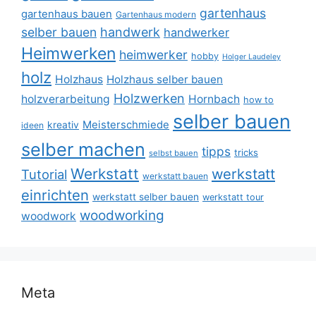
gartenhaus
gartenhaus bauen
Gartenhaus modern
selber bauen
handwerk
handwerker
Heimwerken
heimwerker
hobby
Holger Laudeley
holz
Holzhaus
Holzhaus selber bauen
Holzwerken
holzverarbeitung
Hornbach
how to
selber bauen
Meisterschmiede
kreativ
ideen
selber machen
tipps
tricks
selbst bauen
Werkstatt
werkstatt
Tutorial
werkstatt bauen
einrichten
werkstatt selber bauen
werkstatt tour
woodworking
woodwork
Meta