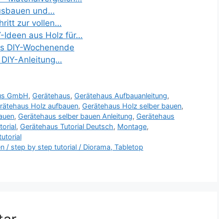
ausbauen und…
hritt zur vollen…
-Ideen aus Holz für…
das DIY-Wochenende
e DIY-Anleitung…
us GmbH
,
Gerätehaus
,
Gerätehaus Aufbauanleitung
,
rätehaus Holz aufbauen
,
Gerätehaus Holz selber bauen
,
auen
,
Gerätehaus selber bauen Anleitung
,
Gerätehaus
orial
,
Gerätehaus Tutorial Deutsch
,
Montage
,
utorial
n / step by step tutorial / Diorama, Tabletop