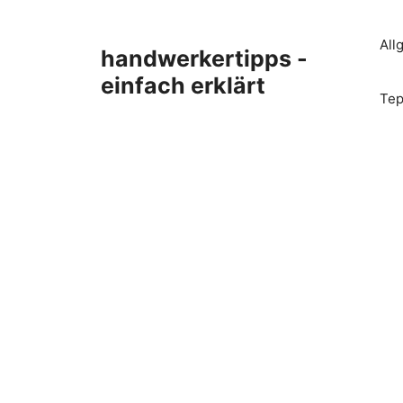
Zum
Inhalt
All
handwerkertipps -
springen
einfach erklärt
Tep