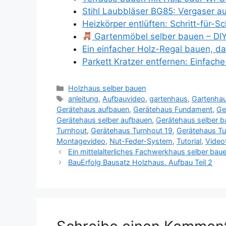
Stihl Laubbläser BG85: Vergaser 
Heizkörper entlüften: Schritt-für-Sc
Gartenmöbel selber bauen – DIY
Ein einfacher Holz-Regal bauen, 
Parkett Kratzer entfernen: Einfach
Kategorien
Holzhaus selber bauen
Schlagwörter
anleitung
,
Aufbauvideo
,
gartenhaus
,
Gartenha
Gerätehaus aufbauen
,
Gerätehaus Fundament
,
Ge
Gerätehaus selber aufbauen
,
Gerätehaus selber b
Turnhout
,
Gerätehaus Turnhout 19
,
Gerätehaus Tut
Montagevideo
,
Nut-Feder-System
,
Tutorial
,
Videot
Ein mittelalterliches Fachwerkhaus selber baue
BauErfolg Bausatz Holzhaus. Aufbau Teil 2