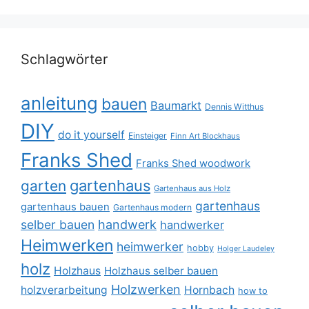
Schlagwörter
anleitung
bauen
Baumarkt
Dennis Witthus
DIY
do it yourself
Einsteiger
Finn Art Blockhaus
Franks Shed
Franks Shed woodwork
gartenhaus
garten
Gartenhaus aus Holz
gartenhaus
gartenhaus bauen
Gartenhaus modern
selber bauen
handwerk
handwerker
Heimwerken
heimwerker
hobby
Holger Laudeley
holz
Holzhaus
Holzhaus selber bauen
Holzwerken
holzverarbeitung
Hornbach
how to