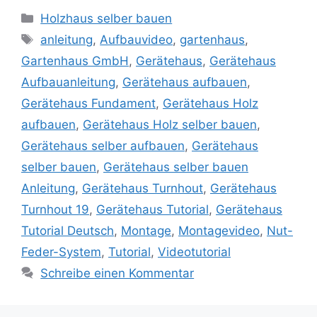
Kategorien
Holzhaus selber bauen
Schlagwörter
anleitung
,
Aufbauvideo
,
gartenhaus
,
Gartenhaus GmbH
,
Gerätehaus
,
Gerätehaus
Aufbauanleitung
,
Gerätehaus aufbauen
,
Gerätehaus Fundament
,
Gerätehaus Holz
aufbauen
,
Gerätehaus Holz selber bauen
,
Gerätehaus selber aufbauen
,
Gerätehaus
selber bauen
,
Gerätehaus selber bauen
Anleitung
,
Gerätehaus Turnhout
,
Gerätehaus
Turnhout 19
,
Gerätehaus Tutorial
,
Gerätehaus
Tutorial Deutsch
,
Montage
,
Montagevideo
,
Nut-
Feder-System
,
Tutorial
,
Videotutorial
Schreibe einen Kommentar