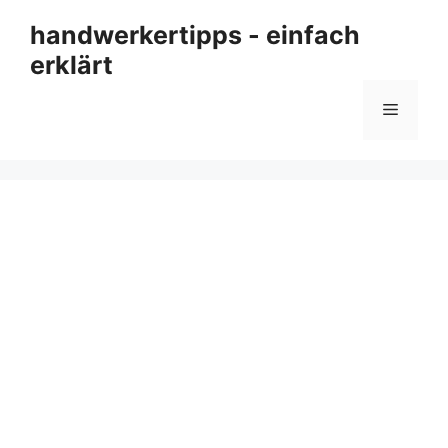
Zum
handwerkertipps - einfach
Inhalt
erklärt
springen
Menü