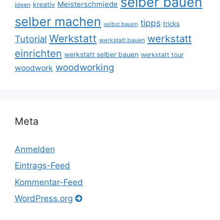
selber bauen
Meisterschmiede
kreativ
ideen
selber machen
tipps
tricks
selbst bauen
Werkstatt
werkstatt
Tutorial
werkstatt bauen
einrichten
werkstatt selber bauen
werkstatt tour
woodworking
woodwork
Meta
Anmelden
Eintrags-Feed
Kommentar-Feed
WordPress.org