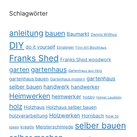
Schlagwörter
anleitung
bauen
Baumarkt
Dennis Witthus
DIY
do it yourself
Einsteiger
Finn Art Blockhaus
Franks Shed
Franks Shed woodwork
gartenhaus
garten
Gartenhaus aus Holz
gartenhaus
gartenhaus bauen
Gartenhaus modern
selber bauen
handwerk
handwerker
Heimwerken
heimwerker
hobby
Holger Laudeley
holz
Holzhaus
Holzhaus selber bauen
Holzwerken
holzverarbeitung
Hornbach
how to
selber bauen
Meisterschmiede
kreativ
ideen