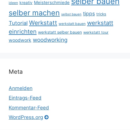
selber bauen
Meisterschmiede
kreativ
ideen
selber machen
tipps
tricks
selbst bauen
Werkstatt
werkstatt
Tutorial
werkstatt bauen
einrichten
werkstatt selber bauen
werkstatt tour
woodworking
woodwork
Meta
Anmelden
Eintrags-Feed
Kommentar-Feed
WordPress.org