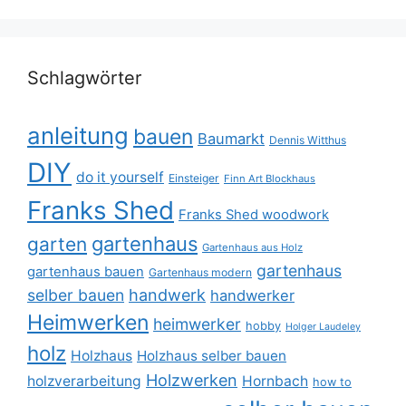
Schlagwörter
anleitung
bauen
Baumarkt
Dennis Witthus
DIY
do it yourself
Einsteiger
Finn Art Blockhaus
Franks Shed
Franks Shed woodwork
gartenhaus
garten
Gartenhaus aus Holz
gartenhaus
gartenhaus bauen
Gartenhaus modern
selber bauen
handwerk
handwerker
Heimwerken
heimwerker
hobby
Holger Laudeley
holz
Holzhaus
Holzhaus selber bauen
Holzwerken
holzverarbeitung
Hornbach
how to