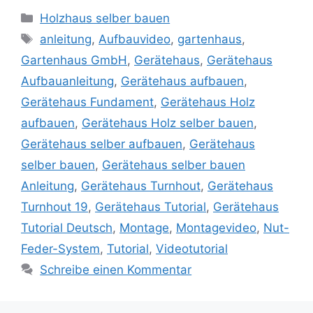
Kategorien
Holzhaus selber bauen
Schlagwörter
anleitung
,
Aufbauvideo
,
gartenhaus
,
Gartenhaus GmbH
,
Gerätehaus
,
Gerätehaus
Aufbauanleitung
,
Gerätehaus aufbauen
,
Gerätehaus Fundament
,
Gerätehaus Holz
aufbauen
,
Gerätehaus Holz selber bauen
,
Gerätehaus selber aufbauen
,
Gerätehaus
selber bauen
,
Gerätehaus selber bauen
Anleitung
,
Gerätehaus Turnhout
,
Gerätehaus
Turnhout 19
,
Gerätehaus Tutorial
,
Gerätehaus
Tutorial Deutsch
,
Montage
,
Montagevideo
,
Nut-
Feder-System
,
Tutorial
,
Videotutorial
Schreibe einen Kommentar