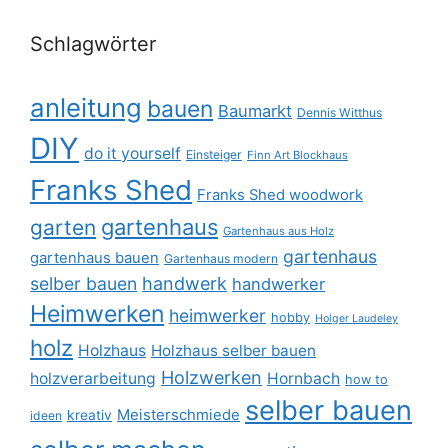
Schlagwörter
anleitung
bauen
Baumarkt
Dennis Witthus
DIY
do it yourself
Einsteiger
Finn Art Blockhaus
Franks Shed
Franks Shed woodwork
gartenhaus
garten
Gartenhaus aus Holz
gartenhaus
gartenhaus bauen
Gartenhaus modern
selber bauen
handwerk
handwerker
Heimwerken
heimwerker
hobby
Holger Laudeley
holz
Holzhaus
Holzhaus selber bauen
Holzwerken
holzverarbeitung
Hornbach
how to
selber bauen
Meisterschmiede
kreativ
ideen