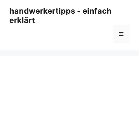
Zum
handwerkertipps - einfach
Inhalt
erklärt
springen
Menü