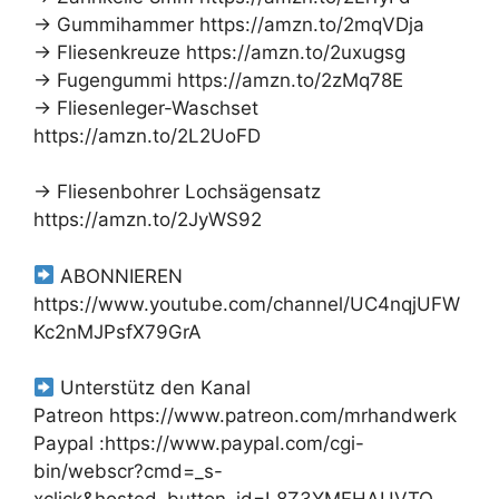
→ Gummihammer https://amzn.to/2mqVDja
→ Fliesenkreuze https://amzn.to/2uxugsg
→ Fugengummi https://amzn.to/2zMq78E
→ Fliesenleger-Waschset
https://amzn.to/2L2UoFD
→ Fliesenbohrer Lochsägensatz
https://amzn.to/2JyWS92
ABONNIEREN
https://www.youtube.com/channel/UC4nqjUFW
Kc2nMJPsfX79GrA
Unterstütz den Kanal
Patreon https://www.patreon.com/mrhandwerk
Paypal :https://www.paypal.com/cgi-
bin/webscr?cmd=_s-