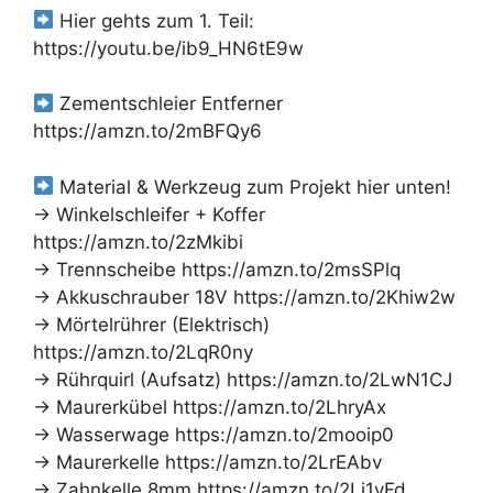
Hier gehts zum 1. Teil:
https://youtu.be/ib9_HN6tE9w
Zementschleier Entferner
https://amzn.to/2mBFQy6
Material & Werkzeug zum Projekt hier unten!
→ Winkelschleifer + Koffer
https://amzn.to/2zMkibi
→ Trennscheibe https://amzn.to/2msSPlq
→ Akkuschrauber 18V https://amzn.to/2Khiw2w
→ Mörtelrührer (Elektrisch)
https://amzn.to/2LqR0ny
→ Rührquirl (Aufsatz) https://amzn.to/2LwN1CJ
→ Maurerkübel https://amzn.to/2LhryAx
→ Wasserwage https://amzn.to/2mooip0
→ Maurerkelle https://amzn.to/2LrEAbv
→ Zahnkelle 8mm https://amzn.to/2Li1yFd