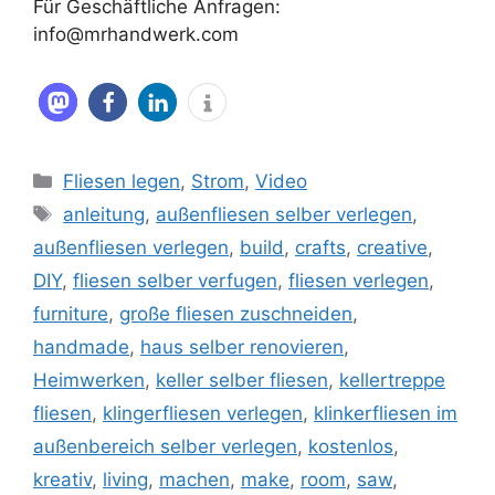
Für Geschäftliche Anfragen:
info@mrhandwerk.com
Kategorien
Fliesen legen
,
Strom
,
Video
Schlagwörter
anleitung
,
außenfliesen selber verlegen
,
außenfliesen verlegen
,
build
,
crafts
,
creative
,
DIY
,
fliesen selber verfugen
,
fliesen verlegen
,
furniture
,
große fliesen zuschneiden
,
handmade
,
haus selber renovieren
,
Heimwerken
,
keller selber fliesen
,
kellertreppe
fliesen
,
klingerfliesen verlegen
,
klinkerfliesen im
außenbereich selber verlegen
,
kostenlos
,
kreativ
,
living
,
machen
,
make
,
room
,
saw
,