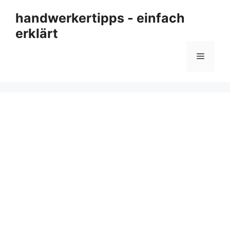
Zum
handwerkertipps - einfach
Inhalt
erklärt
springen
Menü