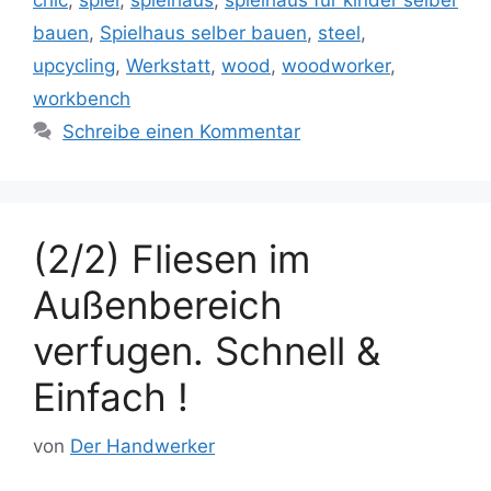
chic
,
spiel
,
spielhaus
,
spielhaus für kinder selber
bauen
,
Spielhaus selber bauen
,
steel
,
upcycling
,
Werkstatt
,
wood
,
woodworker
,
workbench
Schreibe einen Kommentar
(2/2) Fliesen im
Außenbereich
verfugen. Schnell &
Einfach !
von
Der Handwerker