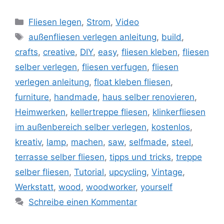
Kategorien
Fliesen legen
,
Strom
,
Video
Schlagwörter
außenfliesen verlegen anleitung
,
build
,
crafts
,
creative
,
DIY
,
easy
,
fliesen kleben
,
fliesen
selber verlegen
,
fliesen verfugen
,
fliesen
verlegen anleitung
,
float kleben fliesen
,
furniture
,
handmade
,
haus selber renovieren
,
Heimwerken
,
kellertreppe fliesen
,
klinkerfliesen
im außenbereich selber verlegen
,
kostenlos
,
kreativ
,
lamp
,
machen
,
saw
,
selfmade
,
steel
,
terrasse selber fliesen
,
tipps und tricks
,
treppe
selber fliesen
,
Tutorial
,
upcycling
,
Vintage
,
Werkstatt
,
wood
,
woodworker
,
yourself
Schreibe einen Kommentar