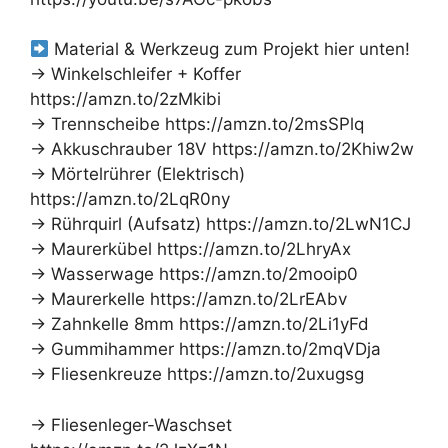
Material & Werkzeug zum Projekt hier unten!
→ Winkelschleifer + Koffer
https://amzn.to/2zMkibi
→ Trennscheibe https://amzn.to/2msSPlq
→ Akkuschrauber 18V https://amzn.to/2Khiw2w
→ Mörtelrührer (Elektrisch)
https://amzn.to/2LqR0ny
→ Rührquirl (Aufsatz) https://amzn.to/2LwN1CJ
→ Maurerkübel https://amzn.to/2LhryAx
→ Wasserwage https://amzn.to/2mooip0
→ Maurerkelle https://amzn.to/2LrEAbv
→ Zahnkelle 8mm https://amzn.to/2Li1yFd
→ Gummihammer https://amzn.to/2mqVDja
→ Fliesenkreuze https://amzn.to/2uxugsg
→ Fliesenleger-Waschset