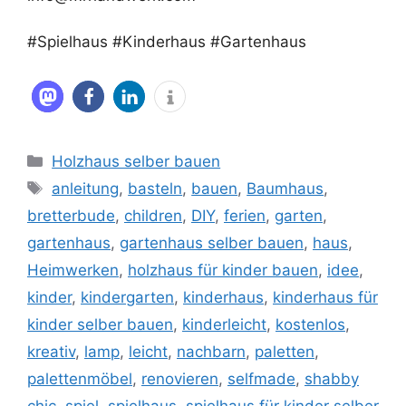
#Spielhaus #Kinderhaus #Gartenhaus
Kategorien
Holzhaus selber bauen
Schlagwörter
anleitung
,
basteln
,
bauen
,
Baumhaus
,
bretterbude
,
children
,
DIY
,
ferien
,
garten
,
gartenhaus
,
gartenhaus selber bauen
,
haus
,
Heimwerken
,
holzhaus für kinder bauen
,
idee
,
kinder
,
kindergarten
,
kinderhaus
,
kinderhaus für
kinder selber bauen
,
kinderleicht
,
kostenlos
,
kreativ
,
lamp
,
leicht
,
nachbarn
,
paletten
,
palettenmöbel
,
renovieren
,
selfmade
,
shabby