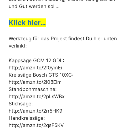
und Gut werden soll…
Klick hier…
Werkzeug für das Projekt findest Du hier unten
verlinkt:
Kappsäge GCM 12 GDL:
http://amzn.to/2f0ymEi
Kreissäge Bosch GTS 10XC:
http://amzn.to/2i08Eim
Standbohrmaschine:
http://amzn.to/2pLsWBx
Stichsäge:
http://amzn.to/2rr5HK9
Handkreissäge:
http://amzn.to/2qsF5KV