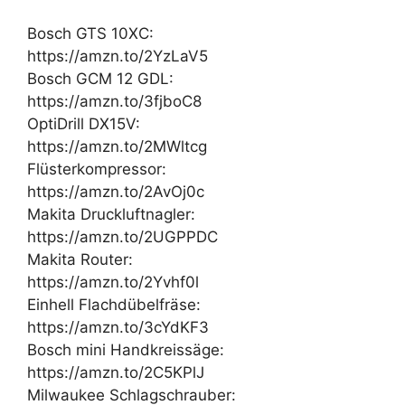
Bosch GTS 10XC:
https://amzn.to/2YzLaV5
Bosch GCM 12 GDL:
https://amzn.to/3fjboC8
OptiDrill DX15V:
https://amzn.to/2MWltcg
Flüsterkompressor:
https://amzn.to/2AvOj0c
Makita Druckluftnagler:
https://amzn.to/2UGPPDC
Makita Router:
https://amzn.to/2Yvhf0l
Einhell Flachdübelfräse:
https://amzn.to/3cYdKF3
Bosch mini Handkreissäge:
https://amzn.to/2C5KPlJ
Milwaukee Schlagschrauber: