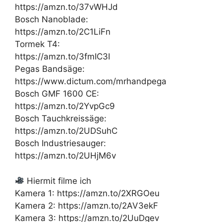
https://amzn.to/37vWHJd
Bosch Nanoblade:
https://amzn.to/2C1LiFn
Tormek T4:
https://amzn.to/3fmIC3I
Pegas Bandsäge:
https://www.dictum.com/mrhandpega
Bosch GMF 1600 CE:
https://amzn.to/2YvpGc9
Bosch Tauchkreissäge:
https://amzn.to/2UDSuhC
Bosch Industriesauger:
https://amzn.to/2UHjM6v
Hiermit filme ich
Kamera 1: https://amzn.to/2XRGOeu
Kamera 2: https://amzn.to/2AV3ekF
Kamera 3: https://amzn.to/2UuDgev