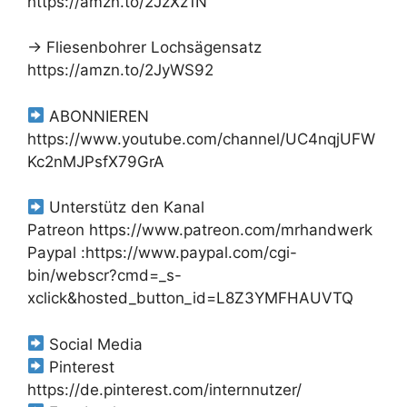
https://amzn.to/2JzXz1N
→ Fliesenbohrer Lochsägensatz
https://amzn.to/2JyWS92
ABONNIEREN
https://www.youtube.com/channel/UC4nqjUFW
Kc2nMJPsfX79GrA
Unterstütz den Kanal
Patreon https://www.patreon.com/mrhandwerk
Paypal :https://www.paypal.com/cgi-
bin/webscr?cmd=_s-
xclick&hosted_button_id=L8Z3YMFHAUVTQ
Social Media
Pinterest
https://de.pinterest.com/internnutzer/