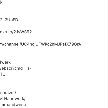
ja
o/2L2UoFD
amzn.to/2JyWS92
om/channel/UC4nqjUFWKc2nMJPsfX79GrA
dwerk
/webscr?cmd=_s-
VTQ
rnnutzer/
/MrHandwerk/
m/mrhandwerk/