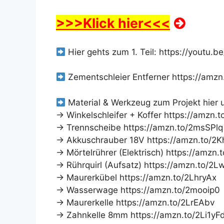
>>>Klick hier<<<
Hier gehts zum 1. Teil: https://youtu.
Zementschleier Entferner https://amz
Material & Werkzeug zum Projekt hier 
→ Winkelschleifer + Koffer https://amzn.t
→ Trennscheibe https://amzn.to/2msSPlq
→ Akkuschrauber 18V https://amzn.to/2
→ Mörtelrührer (Elektrisch) https://amzn
→ Rührquirl (Aufsatz) https://amzn.to/2
→ Maurerkübel https://amzn.to/2LhryAx
→ Wasserwage https://amzn.to/2mooip0
→ Maurerkelle https://amzn.to/2LrEAbv
→ Zahnkelle 8mm https://amzn.to/2Li1yF