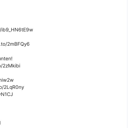
be/ib9_HN6tE9w
n.to/2mBFQy6
unten!
o/2zMkibi
Khiw2w
.to/2LqR0ny
LwN1CJ
d