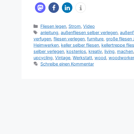
Kategorien
Fliesen legen
,
Strom
,
Video
Schlagwörter
anleitung
,
außenfliesen selber verlegen
,
außenf
verfugen
,
fliesen verlegen
,
furniture
,
große fliesen
Heimwerken
,
keller selber fliesen
,
kellertreppe flie
selber verlegen
,
kostenlos
,
kreativ
,
living
,
machen
upcycling
,
Vintage
,
Werkstatt
,
wood
,
woodworker
Schreibe einen Kommentar