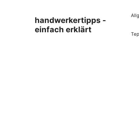
Zum
Inhalt
All
handwerkertipps -
springen
einfach erklärt
Tep