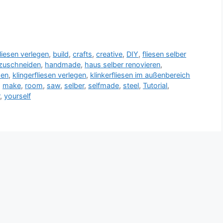
liesen verlegen
,
build
,
crafts
,
creative
,
DIY
,
fliesen selber
 zuschneiden
,
handmade
,
haus selber renovieren
,
sen
,
klingerfliesen verlegen
,
klinkerfliesen im außenbereich
,
make
,
room
,
saw
,
selber
,
selfmade
,
steel
,
Tutorial
,
,
yourself