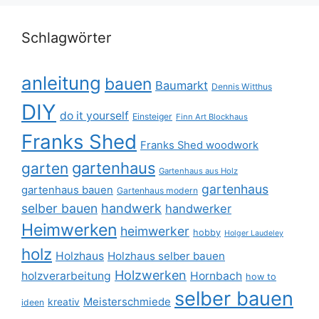
Schlagwörter
anleitung
bauen
Baumarkt
Dennis Witthus
DIY
do it yourself
Einsteiger
Finn Art Blockhaus
Franks Shed
Franks Shed woodwork
gartenhaus
garten
Gartenhaus aus Holz
gartenhaus
gartenhaus bauen
Gartenhaus modern
selber bauen
handwerk
handwerker
Heimwerken
heimwerker
hobby
Holger Laudeley
holz
Holzhaus
Holzhaus selber bauen
Holzwerken
holzverarbeitung
Hornbach
how to
selber bauen
Meisterschmiede
kreativ
ideen