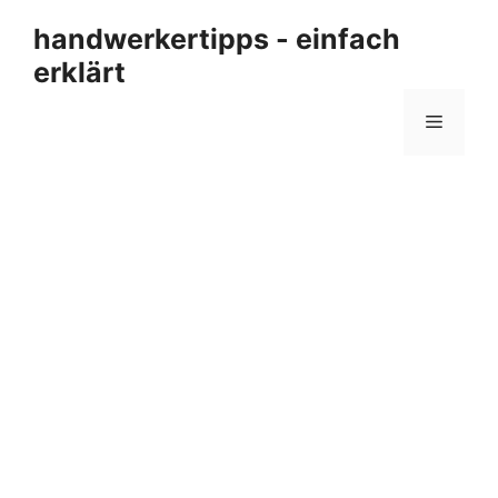
Zum
handwerkertipps - einfach
Inhalt
erklärt
springen
Menü