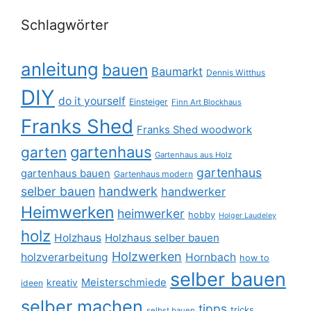
Schlagwörter
anleitung
bauen
Baumarkt
Dennis Witthus
DIY
do it yourself
Einsteiger
Finn Art Blockhaus
Franks Shed
Franks Shed woodwork
gartenhaus
garten
Gartenhaus aus Holz
gartenhaus
gartenhaus bauen
Gartenhaus modern
selber bauen
handwerk
handwerker
Heimwerken
heimwerker
hobby
Holger Laudeley
holz
Holzhaus
Holzhaus selber bauen
Holzwerken
holzverarbeitung
Hornbach
how to
selber bauen
Meisterschmiede
kreativ
ideen
selber machen
tipps
tricks
selbst bauen