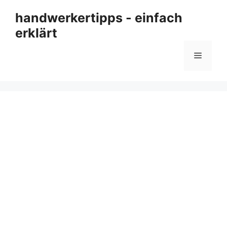
Zum
handwerkertipps - einfach
Inhalt
erklärt
springen
Menü