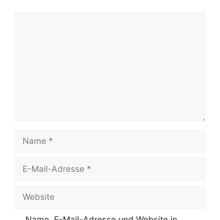
Kommentar
Name
E-
Mail-
Adresse
Website
Name, E-Mail-Adresse und Website in