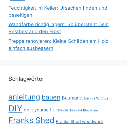
Feuchtigkeit im Keller: Ursachen finden und
beseitigen
Wandfarbe richtig lagern: So übersteht Dein
Restbestand den Frost
Treppe renovieren: Kleine Schäden am Holz
einfach ausbessern
Schlagwörter
anleitung
bauen
Baumarkt
Dennis Witthus
DIY
do it yourself
Einsteiger
Finn Art Blockhaus
Franks Shed
Franks Shed woodwork