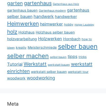
gartenhaus
garten
Gartenhaus aus Holz
gartenhaus
gartenhaus bauen
Gartenhaus modern
selber bauen
handwerk
handwerker
Heimwerken
heimwerker
hobby
Holger Laudeley
holz
Holzhaus
Holzhaus selber bauen
Holzwerken
holzverarbeitung
Hornbach
how to
selber bauen
Meisterschmiede
kreativ
ideen
selber machen
tipps
tricks
selbst bauen
Werkstatt
werkstatt
Tutorial
werkstatt bauen
einrichten
werkstatt selber bauen
werkstatt tour
woodworking
woodwork
Meta