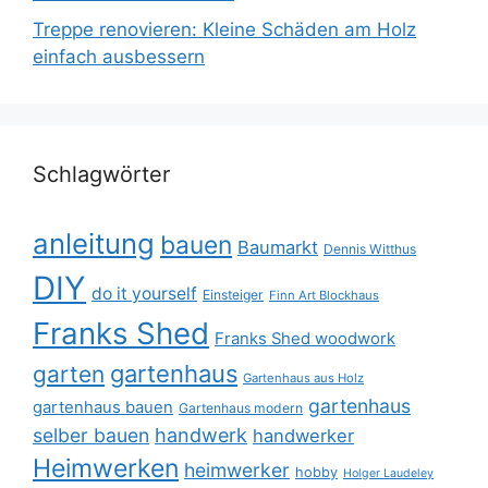
Treppe renovieren: Kleine Schäden am Holz
einfach ausbessern
Schlagwörter
anleitung
bauen
Baumarkt
Dennis Witthus
DIY
do it yourself
Einsteiger
Finn Art Blockhaus
Franks Shed
Franks Shed woodwork
gartenhaus
garten
Gartenhaus aus Holz
gartenhaus
gartenhaus bauen
Gartenhaus modern
selber bauen
handwerk
handwerker
Heimwerken
heimwerker
hobby
Holger Laudeley