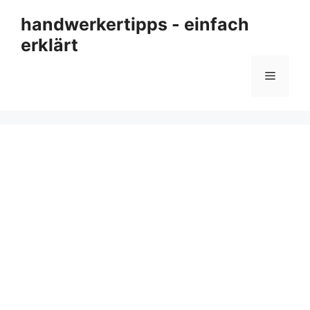
Zum
handwerkertipps - einfach
Inhalt
erklärt
springen
Menü