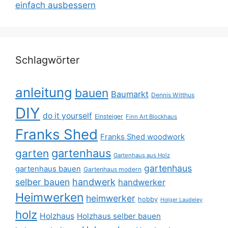
einfach ausbessern
Schlagwörter
anleitung
bauen
Baumarkt
Dennis Witthus
DIY
do it yourself
Einsteiger
Finn Art Blockhaus
Franks Shed
Franks Shed woodwork
gartenhaus
garten
Gartenhaus aus Holz
gartenhaus
gartenhaus bauen
Gartenhaus modern
selber bauen
handwerk
handwerker
Heimwerken
heimwerker
hobby
Holger Laudeley
holz
Holzhaus
Holzhaus selber bauen