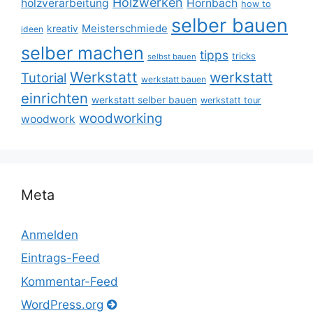
Holzwerken
holzverarbeitung
Hornbach
how to
selber bauen
Meisterschmiede
kreativ
ideen
selber machen
tipps
tricks
selbst bauen
Werkstatt
werkstatt
Tutorial
werkstatt bauen
einrichten
werkstatt selber bauen
werkstatt tour
woodworking
woodwork
Meta
Anmelden
Eintrags-Feed
Kommentar-Feed
WordPress.org