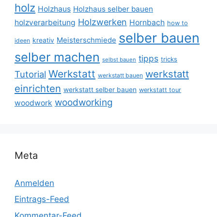
holz
Holzhaus
Holzhaus selber bauen
Holzwerken
holzverarbeitung
Hornbach
how to
selber bauen
Meisterschmiede
kreativ
ideen
selber machen
tipps
tricks
selbst bauen
Werkstatt
werkstatt
Tutorial
werkstatt bauen
einrichten
werkstatt selber bauen
werkstatt tour
woodworking
woodwork
Meta
Anmelden
Eintrags-Feed
Kommentar-Feed