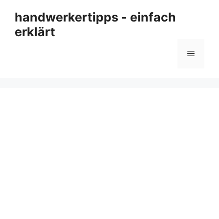
Zum
handwerkertipps - einfach
Inhalt
erklärt
springen
Menü