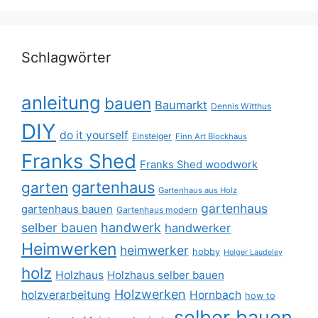
Schlagwörter
anleitung
bauen
Baumarkt
Dennis Witthus
DIY
do it yourself
Einsteiger
Finn Art Blockhaus
Franks Shed
Franks Shed woodwork
gartenhaus
garten
Gartenhaus aus Holz
gartenhaus
gartenhaus bauen
Gartenhaus modern
selber bauen
handwerk
handwerker
Heimwerken
heimwerker
hobby
Holger Laudeley
holz
Holzhaus
Holzhaus selber bauen
Holzwerken
holzverarbeitung
Hornbach
how to
selber bauen