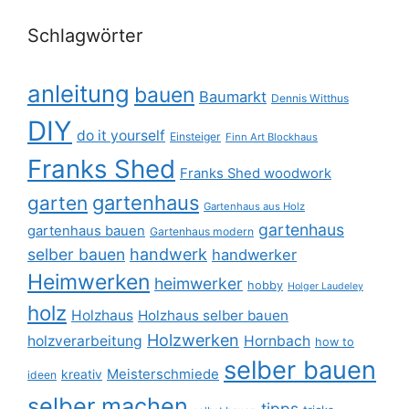
Schlagwörter
anleitung
bauen
Baumarkt
Dennis Witthus
DIY
do it yourself
Einsteiger
Finn Art Blockhaus
Franks Shed
Franks Shed woodwork
gartenhaus
garten
Gartenhaus aus Holz
gartenhaus
gartenhaus bauen
Gartenhaus modern
selber bauen
handwerk
handwerker
Heimwerken
heimwerker
hobby
Holger Laudeley
holz
Holzhaus
Holzhaus selber bauen
Holzwerken
holzverarbeitung
Hornbach
how to
selber bauen
Meisterschmiede
kreativ
ideen
selber machen
tipps